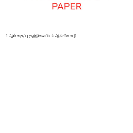
1 ஆம் வகுப்பு சூழ்நிலையியல் ஆங்கில வழி