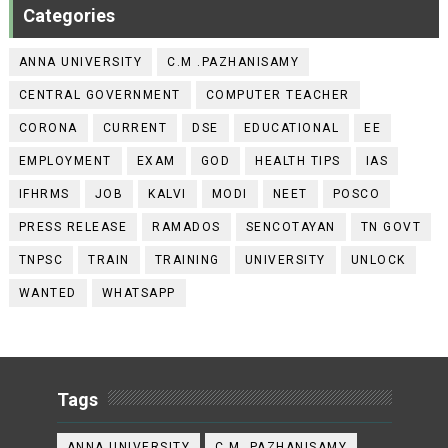
Categories
ANNA UNIVERSITY
C.M .PAZHANISAMY
CENTRAL GOVERNMENT
COMPUTER TEACHER
CORONA
CURRENT
DSE
EDUCATIONAL
EE
EMPLOYMENT
EXAM
GOD
HEALTH TIPS
IAS
IFHRMS
JOB
KALVI
MODI
NEET
POSCO
PRESS RELEASE
RAMADOS
SENCOTAYAN
TN GOVT
TNPSC
TRAIN
TRAINING
UNIVERSITY
UNLOCK
WANTED
WHATSAPP
Tags
ANNA UNIVERSITY
C.M .PAZHANISAMY