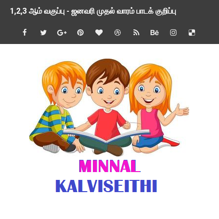
1,2,3 ஆம் வகுப்பு - ஜனவரி முதல் வாரம் பாடக் குறிப்பு
TNSED SCHOOLS APP UPDATED NEW VERSION
4 & 5 ஆம் வகுப்பிற்கான 3 ஆம் பருவ ( 2024 - 2025 ) ஆசிரியர
1,2,3 ஆம் வகுப்பிற்கான 3 ஆம் பருவ ( 2024 - 2025 ) ஆசிரியர
1 முதல் 5 ஆம் வகுப்பு இரண்டாம் பருவத் தொகுத்தறி மதிப்பெண்க
பள்ளிக்கல்வித்துறை - அனைத்து வகை ஆசிரியர் மற்றும் ஆசிரியர்
மணற்கேணி செயலி பயன்பாடு- SMC கூட்டங்கள் - ஒன்றியந்தோறும்
TNPSC - முந்தைய ஆண்டு வினாக்கள் - ஊர்ப் பெயர்களின் மரூஉ
ஓட்டுநர் பணிக்கு விண்ணப்பங்கள் வரவேற்பு ( டிசம்பர் 25 )
இரண்டாம் பருவத்தேர்வு தொகுத்தறி மதிப்பீட்டில் மாணவர்கள் ப