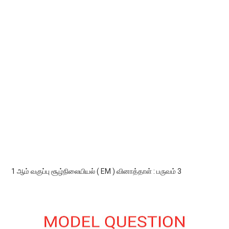
1 ஆம் வகுப்பு சூழ்நிலையியல் ( EM ) வினாத்தாள் : பருவம் 3