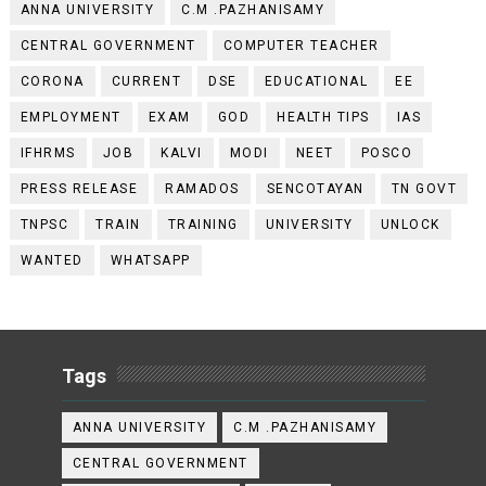
ANNA UNIVERSITY
C.M .PAZHANISAMY
CENTRAL GOVERNMENT
COMPUTER TEACHER
CORONA
CURRENT
DSE
EDUCATIONAL
EE
EMPLOYMENT
EXAM
GOD
HEALTH TIPS
IAS
IFHRMS
JOB
KALVI
MODI
NEET
POSCO
PRESS RELEASE
RAMADOS
SENCOTAYAN
TN GOVT
TNPSC
TRAIN
TRAINING
UNIVERSITY
UNLOCK
WANTED
WHATSAPP
Tags
ANNA UNIVERSITY
C.M .PAZHANISAMY
CENTRAL GOVERNMENT