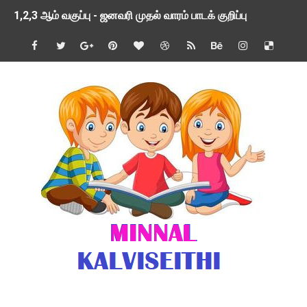
1,2,3 ஆம் வகுப்பு - ஜனவரி முதல் வாரம் பாடக் குறிப்பு
TNSED SCHOOLS APP UPDATED NEW VERSION
4 & 5 ஆம் வகுப்பிற்கான 3 ஆம் பருவ ( 2024 - 2025 ) ஆசிரியர
1,2,3 ஆம் வகுப்பிற்கான 3 ஆம் பருவ ( 2024 - 2025 ) ஆசிரியர
1 முதல் 5 ஆம் வகுப்பு இரண்டாம் பருவத் தொகுத்தறி மதிப்பெண்க
பள்ளிக்கல்வித்துறை - அனைத்து வகை ஆசிரியர் மற்றும் ஆசிரியர்
மணற்கேணி செயலி பயன்பாடு- SMC கூட்டங்கள் - ஒன்றியந்தோறும்
TNPSC - முந்தைய ஆண்டு வினாக்கள் - ஊர்ப் பெயர்களின் மரூஉ
ஓட்டுநர் பணிக்கு விண்ணப்பங்கள் வரவேற்பு ( டிசம்பர் 25 )
இரண்டாம் பருவத்தேர்வு தொகுத்தறி மதிப்பீட்டில் மாணவர்கள் ப