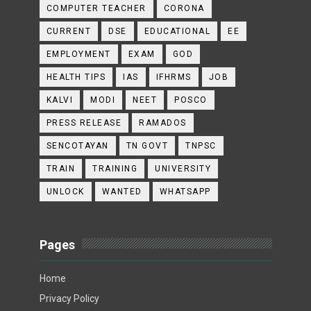
COMPUTER TEACHER
CORONA
CURRENT
DSE
EDUCATIONAL
EE
EMPLOYMENT
EXAM
GOD
HEALTH TIPS
IAS
IFHRMS
JOB
KALVI
MODI
NEET
POSCO
PRESS RELEASE
RAMADOS
SENCOTAYAN
TN GOVT
TNPSC
TRAIN
TRAINING
UNIVERSITY
UNLOCK
WANTED
WHATSAPP
Pages
Home
Privacy Policy