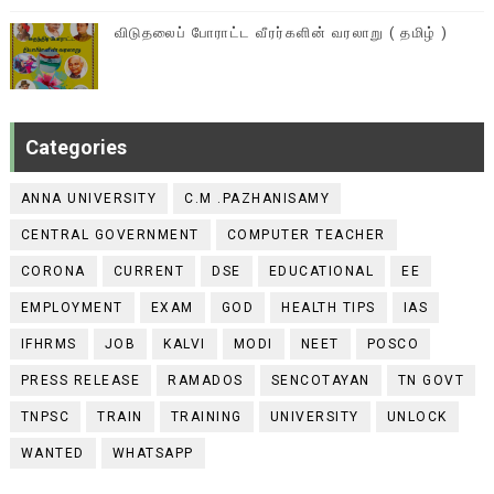
விடுதலைப் போராட்ட வீரர்களின் வரலாறு ( தமிழ் )
Categories
ANNA UNIVERSITY
C.M .PAZHANISAMY
CENTRAL GOVERNMENT
COMPUTER TEACHER
CORONA
CURRENT
DSE
EDUCATIONAL
EE
EMPLOYMENT
EXAM
GOD
HEALTH TIPS
IAS
IFHRMS
JOB
KALVI
MODI
NEET
POSCO
PRESS RELEASE
RAMADOS
SENCOTAYAN
TN GOVT
TNPSC
TRAIN
TRAINING
UNIVERSITY
UNLOCK
WANTED
WHATSAPP