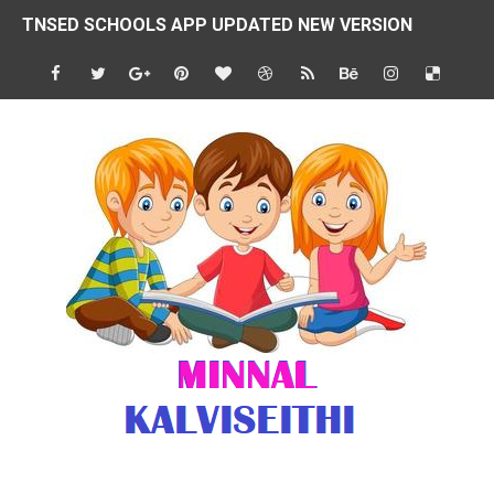
TNSED SCHOOLS APP UPDATED NEW VERSION
4 & 5 ஆம் வகுப்பிற்கான 3 ஆம் பருவ ( 2024 - 2025 ) ஆசிரியர
1,2,3 ஆம் வகுப்பிற்கான 3 ஆம் பருவ ( 2024 - 2025 ) ஆசிரியர
1 முதல் 5 ஆம் வகுப்பு இரண்டாம் பருவத் தொகுத்தறி மதிப்பெண்க
பள்ளிக்கல்வித்துறை - அனைத்து வகை ஆசிரியர் மற்றும் ஆசிரியர்
மணற்கேணி செயலி பயன்பாடு- SMC கூட்டங்கள் - ஒன்றியந்தோறும்
TNPSC - முந்தைய ஆண்டு வினாக்கள் - ஊர்ப் பெயர்களின் மரூஉ
ஓட்டுநர் பணிக்கு விண்ணப்பங்கள் வரவேற்பு ( டிசம்பர் 25 )
இரண்டாம் பருவத்தேர்வு தொகுத்தறி மதிப்பீட்டில் மாணவர்கள் ப
மாவட்ட நலவாழ்வு சங்கத்தில்‌ வேலை வாய்ப்பு ( டிசம்பர் 24 )