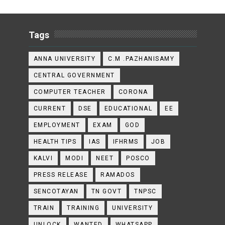
Tags
ANNA UNIVERSITY
C.M .PAZHANISAMY
CENTRAL GOVERNMENT
COMPUTER TEACHER
CORONA
CURRENT
DSE
EDUCATIONAL
EE
EMPLOYMENT
EXAM
GOD
HEALTH TIPS
IAS
IFHRMS
JOB
KALVI
MODI
NEET
POSCO
PRESS RELEASE
RAMADOS
SENCOTAYAN
TN GOVT
TNPSC
TRAIN
TRAINING
UNIVERSITY
UNLOCK
WANTED
WHATSAPP