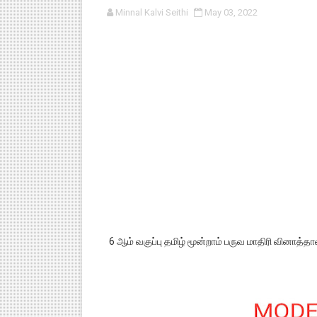
Minnal Kalvi Seithi
May 03, 2022
பள்ளி காலை வழிபாட்டுச் செயல்பா
குழந்தைகள் பாதுகாப்பு அலகில் வ
டிசம்பர் - 2024 துறைத் தேர்வுகள
தொடக்க நிலை மாணவர்களுக்கு த
4,5 ஆம் வகுப்பு - ஜனவரி முதல் வா
6 ஆம் வகுப்பு தமிழ் மூன்றாம் பருவ மாதிரி வினாத்தா