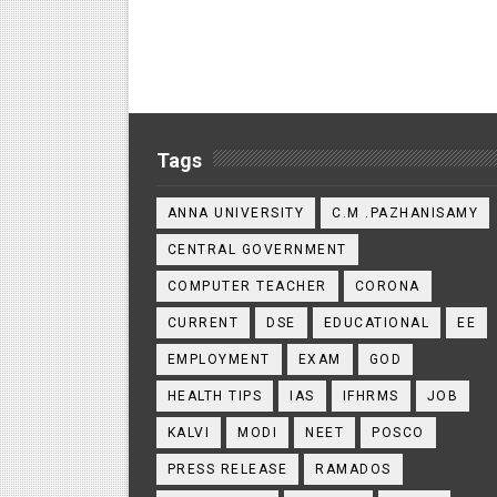
Tags
ANNA UNIVERSITY
C.M .PAZHANISAMY
CENTRAL GOVERNMENT
COMPUTER TEACHER
CORONA
CURRENT
DSE
EDUCATIONAL
EE
EMPLOYMENT
EXAM
GOD
HEALTH TIPS
IAS
IFHRMS
JOB
KALVI
MODI
NEET
POSCO
PRESS RELEASE
RAMADOS