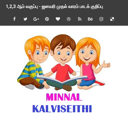
1,2,3 ஆம் வகுப்பு - ஜனவரி முதல் வாரம் பாடக் குறிப்பு
TNSED SCHOOLS APP UPDATED NEW VERSION
4 & 5 ஆம் வகுப்பிற்கான 3 ஆம் பருவ ( 2024 - 2025 ) ஆசிரியர
1,2,3 ஆம் வகுப்பிற்கான 3 ஆம் பருவ ( 2024 - 2025 ) ஆசிரியர
1 முதல் 5 ஆம் வகுப்பு இரண்டாம் பருவத் தொகுத்தறி மதிப்பெண்க
பள்ளிக்கல்வித்துறை - அனைத்து வகை ஆசிரியர் மற்றும் ஆசிரியர்
மணற்கேணி செயலி பயன்பாடு- SMC கூட்டங்கள் - ஒன்றியந்தோறும்
TNPSC - முந்தைய ஆண்டு வினாக்கள் - ஊர்ப் பெயர்களின் மரூஉ
ஓட்டுநர் பணிக்கு விண்ணப்பங்கள் வரவேற்பு ( டிசம்பர் 25 )
இரண்டாம் பருவத்தேர்வு தொகுத்தறி மதிப்பீட்டில் மாணவர்கள் ப