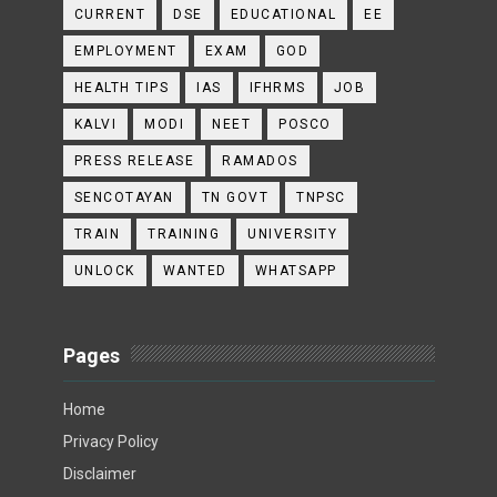
CURRENT
DSE
EDUCATIONAL
EE
EMPLOYMENT
EXAM
GOD
HEALTH TIPS
IAS
IFHRMS
JOB
KALVI
MODI
NEET
POSCO
PRESS RELEASE
RAMADOS
SENCOTAYAN
TN GOVT
TNPSC
TRAIN
TRAINING
UNIVERSITY
UNLOCK
WANTED
WHATSAPP
Pages
Home
Privacy Policy
Disclaimer