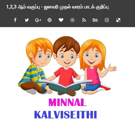
1,2,3 ஆம் வகுப்பு - ஜனவரி முதல் வாரம் பாடக் குறிப்பு
TNSED SCHOOLS APP UPDATED NEW VERSION
4 & 5 ஆம் வகுப்பிற்கான 3 ஆம் பருவ ( 2024 - 2025 ) ஆசிரியர
1,2,3 ஆம் வகுப்பிற்கான 3 ஆம் பருவ ( 2024 - 2025 ) ஆசிரியர
1 முதல் 5 ஆம் வகுப்பு இரண்டாம் பருவத் தொகுத்தறி மதிப்பெண்க
பள்ளிக்கல்வித்துறை - அனைத்து வகை ஆசிரியர் மற்றும் ஆசிரியர்
மணற்கேணி செயலி பயன்பாடு- SMC கூட்டங்கள் - ஒன்றியந்தோறும்
TNPSC - முந்தைய ஆண்டு வினாக்கள் - ஊர்ப் பெயர்களின் மரூஉ
ஓட்டுநர் பணிக்கு விண்ணப்பங்கள் வரவேற்பு ( டிசம்பர் 25 )
இரண்டாம் பருவத்தேர்வு தொகுத்தறி மதிப்பீட்டில் மாணவர்கள் ப