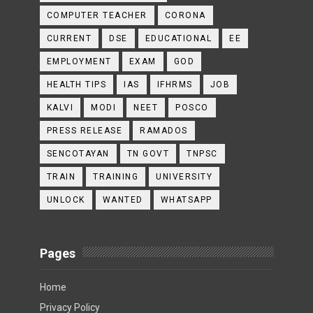
COMPUTER TEACHER
CORONA
CURRENT
DSE
EDUCATIONAL
EE
EMPLOYMENT
EXAM
GOD
HEALTH TIPS
IAS
IFHRMS
JOB
KALVI
MODI
NEET
POSCO
PRESS RELEASE
RAMADOS
SENCOTAYAN
TN GOVT
TNPSC
TRAIN
TRAINING
UNIVERSITY
UNLOCK
WANTED
WHATSAPP
Pages
Home
Privacy Policy