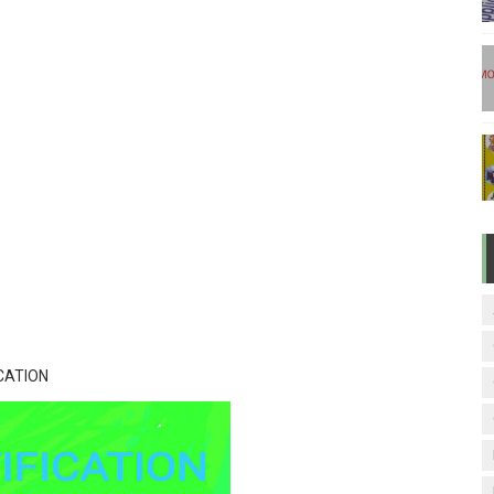
டுகள் - டிசம்பர் 17
ேலை வாய்ப்பு ( டிச 18 )
ுக்கான தேர்வுக்கூட நுழைவுச்சீட்டு வெளியீடு!
மிழ் படித்துப் பழக 200 எளிமையான தமிழ் வாக்கியங்கள்
ரம் பாடக் குறிப்பு
CATION