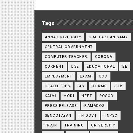
Tags
ANNA UNIVERSITY
C.M .PAZHANISAMY
CENTRAL GOVERNMENT
COMPUTER TEACHER
CORONA
CURRENT
DSE
EDUCATIONAL
EE
EMPLOYMENT
EXAM
GOD
HEALTH TIPS
IAS
IFHRMS
JOB
KALVI
MODI
NEET
POSCO
PRESS RELEASE
RAMADOS
SENCOTAYAN
TN GOVT
TNPSC
TRAIN
TRAINING
UNIVERSITY