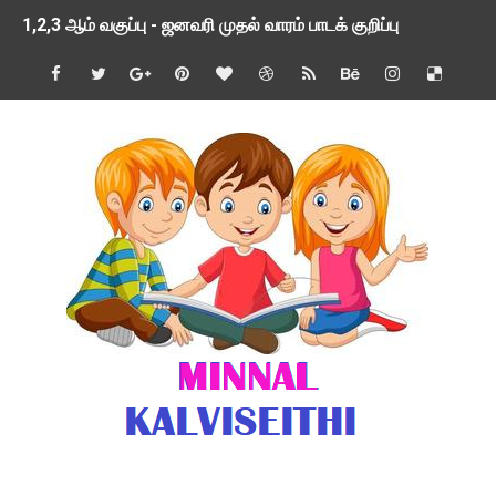
1,2,3 ஆம் வகுப்பு - ஜனவரி முதல் வாரம் பாடக் குறிப்பு
TNSED SCHOOLS APP UPDATED NEW VERSION
4 & 5 ஆம் வகுப்பிற்கான 3 ஆம் பருவ ( 2024 - 2025 ) ஆசிரியர
1,2,3 ஆம் வகுப்பிற்கான 3 ஆம் பருவ ( 2024 - 2025 ) ஆசிரியர
1 முதல் 5 ஆம் வகுப்பு இரண்டாம் பருவத் தொகுத்தறி மதிப்பெண்க
பள்ளிக்கல்வித்துறை - அனைத்து வகை ஆசிரியர் மற்றும் ஆசிரியர்
மணற்கேணி செயலி பயன்பாடு- SMC கூட்டங்கள் - ஒன்றியந்தோறும்
TNPSC - முந்தைய ஆண்டு வினாக்கள் - ஊர்ப் பெயர்களின் மரூஉ
ஓட்டுநர் பணிக்கு விண்ணப்பங்கள் வரவேற்பு ( டிசம்பர் 25 )
இரண்டாம் பருவத்தேர்வு தொகுத்தறி மதிப்பீட்டில் மாணவர்கள் ப