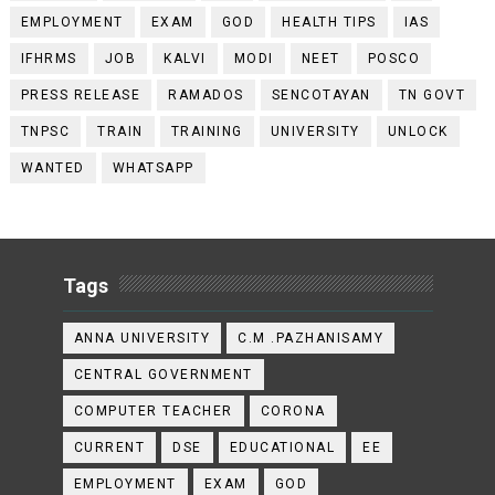
EMPLOYMENT
EXAM
GOD
HEALTH TIPS
IAS
IFHRMS
JOB
KALVI
MODI
NEET
POSCO
PRESS RELEASE
RAMADOS
SENCOTAYAN
TN GOVT
TNPSC
TRAIN
TRAINING
UNIVERSITY
UNLOCK
WANTED
WHATSAPP
Tags
ANNA UNIVERSITY
C.M .PAZHANISAMY
CENTRAL GOVERNMENT
COMPUTER TEACHER
CORONA
CURRENT
DSE
EDUCATIONAL
EE
EMPLOYMENT
EXAM
GOD