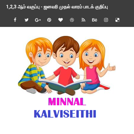
1,2,3 ஆம் வகுப்பு - ஜனவரி முதல் வாரம் பாடக் குறிப்பு
TNSED SCHOOLS APP UPDATED NEW VERSION
4 & 5 ஆம் வகுப்பிற்கான 3 ஆம் பருவ ( 2024 - 2025 ) ஆசிரியர
1,2,3 ஆம் வகுப்பிற்கான 3 ஆம் பருவ ( 2024 - 2025 ) ஆசிரியர
1 முதல் 5 ஆம் வகுப்பு இரண்டாம் பருவத் தொகுத்தறி மதிப்பெண்க
பள்ளிக்கல்வித்துறை - அனைத்து வகை ஆசிரியர் மற்றும் ஆசிரியர்
மணற்கேணி செயலி பயன்பாடு- SMC கூட்டங்கள் - ஒன்றியந்தோறும்
TNPSC - முந்தைய ஆண்டு வினாக்கள் - ஊர்ப் பெயர்களின் மரூஉ
ஓட்டுநர் பணிக்கு விண்ணப்பங்கள் வரவேற்பு ( டிசம்பர் 25 )
இரண்டாம் பருவத்தேர்வு தொகுத்தறி மதிப்பீட்டில் மாணவர்கள் ப