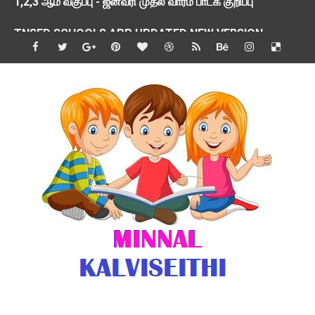
TNSED SCHOOLS APP UPDATED NEW VERSION
4 & 5 ஆம் வகுப்பிற்கான 3 ஆம் பருவ ( 2024 - 2025 ) ஆசிரியர
1,2,3 ஆம் வகுப்பிற்கான 3 ஆம் பருவ ( 2024 - 2025 ) ஆசிரியர
1 முதல் 5 ஆம் வகுப்பு இரண்டாம் பருவத் தொகுத்தறி மதிப்பெண்க
பள்ளிக்கல்வித்துறை - அனைத்து வகை ஆசிரியர் மற்றும் ஆசிரியர்
மணற்கேணி செயலி பயன்பாடு- SMC கூட்டங்கள் - ஒன்றியந்தோறும்
TNPSC - முந்தைய ஆண்டு வினாக்கள் - ஊர்ப் பெயர்களின் மரூஉ
ஓட்டுநர் பணிக்கு விண்ணப்பங்கள் வரவேற்பு ( டிசம்பர் 25 )
இரண்டாம் பருவத்தேர்வு தொகுத்தறி மதிப்பீட்டில் மாணவர்கள் ப
மாவட்ட நலவாழ்வு சங்கத்தில்‌ வேலை வாய்ப்பு ( டிசம்பர் 24 )