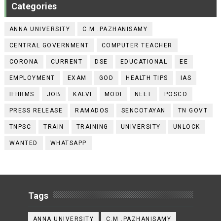
Categories
ANNA UNIVERSITY
C.M .PAZHANISAMY
CENTRAL GOVERNMENT
COMPUTER TEACHER
CORONA
CURRENT
DSE
EDUCATIONAL
EE
EMPLOYMENT
EXAM
GOD
HEALTH TIPS
IAS
IFHRMS
JOB
KALVI
MODI
NEET
POSCO
PRESS RELEASE
RAMADOS
SENCOTAYAN
TN GOVT
TNPSC
TRAIN
TRAINING
UNIVERSITY
UNLOCK
WANTED
WHATSAPP
Tags
ANNA UNIVERSITY
C.M .PAZHANISAMY