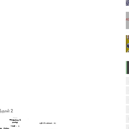
டுகள் - டிசம்பர் 17
ேலை வாய்ப்பு ( டிச 18 )
ுக்கான தேர்வுக்கூட நுழைவுச்சீட்டு வெளியீடு!
மிழ் படித்துப் பழக 200 எளிமையான தமிழ் வாக்கியங்கள்
ரம் பாடக் குறிப்பு
த்தாள் 2