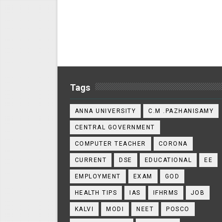
Tags
ANNA UNIVERSITY
C.M .PAZHANISAMY
CENTRAL GOVERNMENT
COMPUTER TEACHER
CORONA
CURRENT
DSE
EDUCATIONAL
EE
EMPLOYMENT
EXAM
GOD
HEALTH TIPS
IAS
IFHRMS
JOB
KALVI
MODI
NEET
POSCO