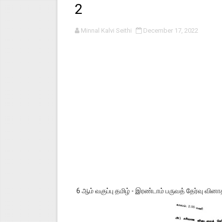
2
பள்ளி காலை வழிபாட்டுச் செயல்பா
Minnal Kalvi Seithi
December 17, 2022
குழந்தைகள் பாதுகாப்பு அலகில் வ
டிசம்பர் - 2024 துறைத் தேர்வுகள
தொடக்க நிலை மாணவர்களுக்கு த
4,5 ஆம் வகுப்பு - ஜனவரி முதல் வா
6 ஆம் வகுப்பு தமிழ் - இரண்டாம் பருவத் தேர்வு வினா