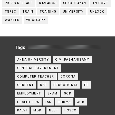
PRESS RELEASE
RAMADOS
SENCOTAYAN
TN GOVT
TNPSC
TRAIN
TRAINING
UNIVERSITY
UNLOCK
WANTED
WHATSAPP
Tags
ANNA UNIVERSITY
C.M .PAZHANISAMY
CENTRAL GOVERNMENT
COMPUTER TEACHER
CORONA
CURRENT
DSE
EDUCATIONAL
EE
EMPLOYMENT
EXAM
GOD
HEALTH TIPS
IAS
IFHRMS
JOB
KALVI
MODI
NEET
POSCO