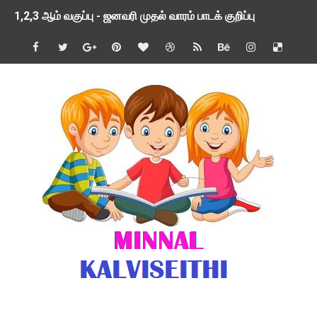
1,2,3 ஆம் வகுப்பு - ஜனவரி முதல் வாரம் பாடக் குறிப்பு
TNSED SCHOOLS APP UPDATED NEW VERSION
4 & 5 ஆம் வகுப்பிற்கான 3 ஆம் பருவ ( 2024 - 2025 ) ஆசிரியர
1,2,3 ஆம் வகுப்பிற்கான 3 ஆம் பருவ ( 2024 - 2025 ) ஆசிரியர
1 முதல் 5 ஆம் வகுப்பு இரண்டாம் பருவத் தொகுத்தறி மதிப்பெண்க
பள்ளிக்கல்வித்துறை - அனைத்து வகை ஆசிரியர் மற்றும் ஆசிரியர்
மணற்கேணி செயலி பயன்பாடு- SMC கூட்டங்கள் - ஒன்றியந்தோறும்
TNPSC - முந்தைய ஆண்டு வினாக்கள் - ஊர்ப் பெயர்களின் மரூஉ
ஓட்டுநர் பணிக்கு விண்ணப்பங்கள் வரவேற்பு ( டிசம்பர் 25 )
இரண்டாம் பருவத்தேர்வு தொகுத்தறி மதிப்பீட்டில் மாணவர்கள் ப