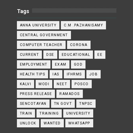
Tags
ANNA UNIVERSITY
C.M .PAZHANISAMY
CENTRAL GOVERNMENT
COMPUTER TEACHER
CORONA
CURRENT
DSE
EDUCATIONAL
EE
EMPLOYMENT
EXAM
GOD
HEALTH TIPS
IAS
IFHRMS
JOB
KALVI
MODI
NEET
POSCO
PRESS RELEASE
RAMADOS
SENCOTAYAN
TN GOVT
TNPSC
TRAIN
TRAINING
UNIVERSITY
UNLOCK
WANTED
WHATSAPP