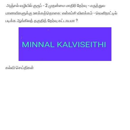
அஞ்சல் வழியில் குரூப் - 2 முதன்மை மாதிரி தேர்வு - மருத்துவ
மாணவிகளுக்கு ஊக்கத்தொகை: என்எம்சி விளக்கம் - வெளிநாட்டில்
படிக்க ஆங்கிலத் தகுதித் தேர்வு கட்டாயமா ?
கல்வி செய்திகள்