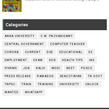
Categories
ANNA UNIVERSITY
C.M .PAZHANISAMY
CENTRAL GOVERNMENT
COMPUTER TEACHER
CORONA
CURRENT
DSE
EDUCATIONAL
EE
EMPLOYMENT
EXAM
GOD
HEALTH TIPS
IAS
IFHRMS
JOB
KALVI
MODI
NEET
POSCO
PRESS RELEASE
RAMADOS
SENCOTAYAN
TN GOVT
TNPSC
TRAIN
TRAINING
UNIVERSITY
UNLOCK
WANTED
WHATSAPP