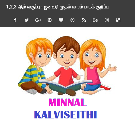
1,2,3 ஆம் வகுப்பு - ஜனவரி முதல் வாரம் பாடக் குறிப்பு
TNSED SCHOOLS APP UPDATED NEW VERSION
4 & 5 ஆம் வகுப்பிற்கான 3 ஆம் பருவ ( 2024 - 2025 ) ஆசிரியர
1,2,3 ஆம் வகுப்பிற்கான 3 ஆம் பருவ ( 2024 - 2025 ) ஆசிரியர
1 முதல் 5 ஆம் வகுப்பு இரண்டாம் பருவத் தொகுத்தறி மதிப்பெண்க
பள்ளிக்கல்வித்துறை - அனைத்து வகை ஆசிரியர் மற்றும் ஆசிரியர்
மணற்கேணி செயலி பயன்பாடு- SMC கூட்டங்கள் - ஒன்றியந்தோறும்
TNPSC - முந்தைய ஆண்டு வினாக்கள் - ஊர்ப் பெயர்களின் மரூஉ
ஓட்டுநர் பணிக்கு விண்ணப்பங்கள் வரவேற்பு ( டிசம்பர் 25 )
இரண்டாம் பருவத்தேர்வு தொகுத்தறி மதிப்பீட்டில் மாணவர்கள் ப