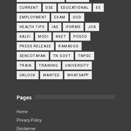
CURRENT
DSE
EDUCATIONAL
EE
EMPLOYMENT
EXAM
GOD
HEALTH TIPS
IAS
IFHRMS
JOB
KALVI
MODI
NEET
POSCO
PRESS RELEASE
RAMADOS
SENCOTAYAN
TN GOVT
TNPSC
TRAIN
TRAINING
UNIVERSITY
UNLOCK
WANTED
WHATSAPP
Pages
Home
Privacy Policy
Disclaimer