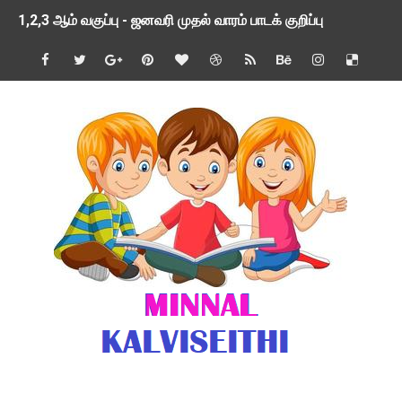
1,2,3 ஆம் வகுப்பு - ஜனவரி முதல் வாரம் பாடக் குறிப்பு
TNSED SCHOOLS APP UPDATED NEW VERSION
4 & 5 ஆம் வகுப்பிற்கான 3 ஆம் பருவ ( 2024 - 2025 ) ஆசிரியர
1,2,3 ஆம் வகுப்பிற்கான 3 ஆம் பருவ ( 2024 - 2025 ) ஆசிரியர
1 முதல் 5 ஆம் வகுப்பு இரண்டாம் பருவத் தொகுத்தறி மதிப்பெண்க
பள்ளிக்கல்வித்துறை - அனைத்து வகை ஆசிரியர் மற்றும் ஆசிரியர்
மணற்கேணி செயலி பயன்பாடு- SMC கூட்டங்கள் - ஒன்றியந்தோறும்
TNPSC - முந்தைய ஆண்டு வினாக்கள் - ஊர்ப் பெயர்களின் மரூஉ
ஓட்டுநர் பணிக்கு விண்ணப்பங்கள் வரவேற்பு ( டிசம்பர் 25 )
இரண்டாம் பருவத்தேர்வு தொகுத்தறி மதிப்பீட்டில் மாணவர்கள் ப