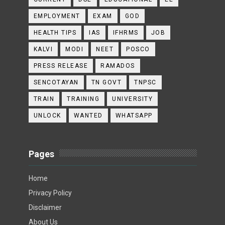
EMPLOYMENT
EXAM
GOD
HEALTH TIPS
IAS
IFHRMS
JOB
KALVI
MODI
NEET
POSCO
PRESS RELEASE
RAMADOS
SENCOTAYAN
TN GOVT
TNPSC
TRAIN
TRAINING
UNIVERSITY
UNLOCK
WANTED
WHATSAPP
Pages
Home
Privacy Policy
Disclaimer
About Us