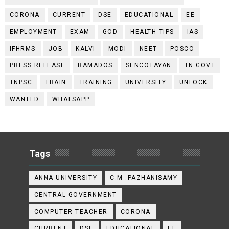
CORONA
CURRENT
DSE
EDUCATIONAL
EE
EMPLOYMENT
EXAM
GOD
HEALTH TIPS
IAS
IFHRMS
JOB
KALVI
MODI
NEET
POSCO
PRESS RELEASE
RAMADOS
SENCOTAYAN
TN GOVT
TNPSC
TRAIN
TRAINING
UNIVERSITY
UNLOCK
WANTED
WHATSAPP
Tags
ANNA UNIVERSITY
C.M .PAZHANISAMY
CENTRAL GOVERNMENT
COMPUTER TEACHER
CORONA
CURRENT
DSE
EDUCATIONAL
EE