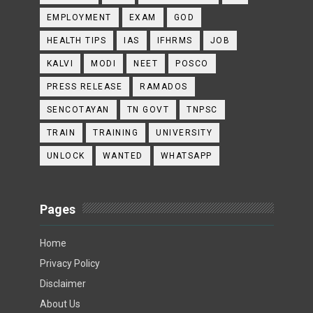
EMPLOYMENT
EXAM
GOD
HEALTH TIPS
IAS
IFHRMS
JOB
KALVI
MODI
NEET
POSCO
PRESS RELEASE
RAMADOS
SENCOTAYAN
TN GOVT
TNPSC
TRAIN
TRAINING
UNIVERSITY
UNLOCK
WANTED
WHATSAPP
Pages
Home
Privacy Policy
Disclaimer
About Us