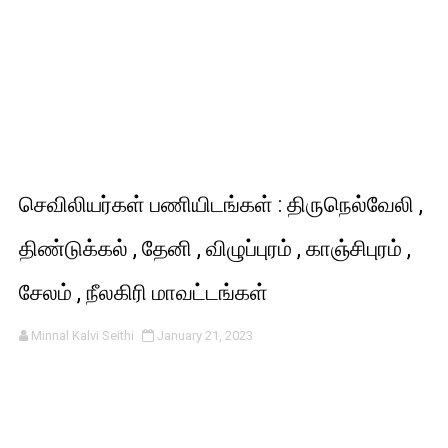
செவிலியர்கள் பணியிடங்கள் : திருநெல்வேலி ,
திண்டுக்கல் , தேனி , விழுப்புரம் , காஞ்சிபுரம் ,
சேலம் , நீலகிரி மாவட்டங்கள்
Minnal Kalvi Seithi
January 21, 2023