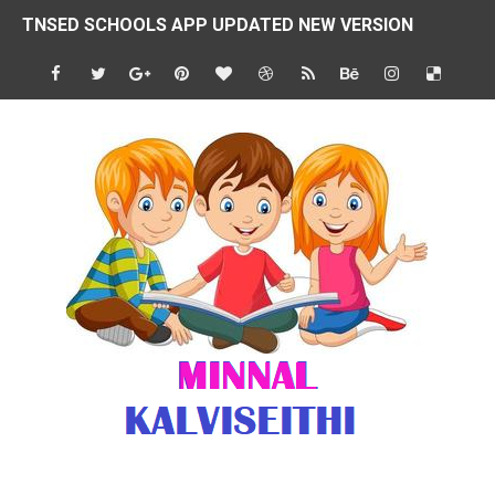
TNSED SCHOOLS APP UPDATED NEW VERSION
4 & 5 ஆம் வகுப்பிற்கான 3 ஆம் பருவ ( 2024 - 2025 ) ஆசிரியர
1,2,3 ஆம் வகுப்பிற்கான 3 ஆம் பருவ ( 2024 - 2025 ) ஆசிரியர
1 முதல் 5 ஆம் வகுப்பு இரண்டாம் பருவத் தொகுத்தறி மதிப்பெண்க
பள்ளிக்கல்வித்துறை - அனைத்து வகை ஆசிரியர் மற்றும் ஆசிரியர்
மணற்கேணி செயலி பயன்பாடு- SMC கூட்டங்கள் - ஒன்றியந்தோறும்
TNPSC - முந்தைய ஆண்டு வினாக்கள் - ஊர்ப் பெயர்களின் மரூஉ
ஓட்டுநர் பணிக்கு விண்ணப்பங்கள் வரவேற்பு ( டிசம்பர் 25 )
இரண்டாம் பருவத்தேர்வு தொகுத்தறி மதிப்பீட்டில் மாணவர்கள் ப
மாவட்ட நலவாழ்வு சங்கத்தில்‌ வேலை வாய்ப்பு ( டிசம்பர் 24 )