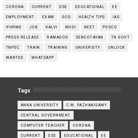
CORONA
CURRENT
DSE
EDUCATIONAL
EE
EMPLOYMENT
EXAM
GOD
HEALTH TIPS
IAS
IFHRMS
JOB
KALVI
MODI
NEET
POSCO
PRESS RELEASE
RAMADOS
SENCOTAYAN
TN GOVT
TNPSC
TRAIN
TRAINING
UNIVERSITY
UNLOCK
WANTED
WHATSAPP
Tags
ANNA UNIVERSITY
C.M .PAZHANISAMY
CENTRAL GOVERNMENT
COMPUTER TEACHER
CORONA
CURRENT
DSE
EDUCATIONAL
EE