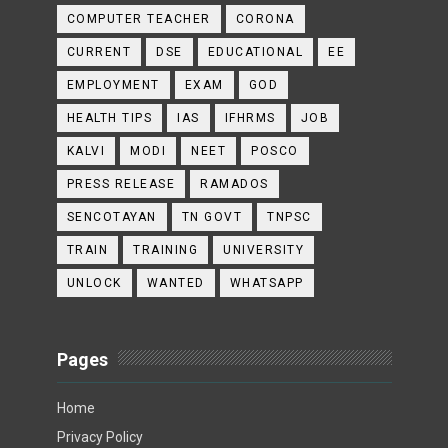
COMPUTER TEACHER
CORONA
CURRENT
DSE
EDUCATIONAL
EE
EMPLOYMENT
EXAM
GOD
HEALTH TIPS
IAS
IFHRMS
JOB
KALVI
MODI
NEET
POSCO
PRESS RELEASE
RAMADOS
SENCOTAYAN
TN GOVT
TNPSC
TRAIN
TRAINING
UNIVERSITY
UNLOCK
WANTED
WHATSAPP
Pages
Home
Privacy Policy