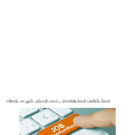
ஈரோடு , கடலூர் , தர்மபுரி மாவட்ட செவிலியர்கள் பணியிடங்கள்