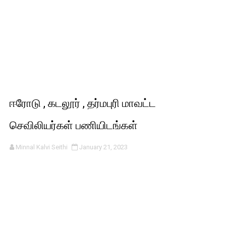
ஈரோடு , கடலூர் , தர்மபுரி மாவட்ட
செவிலியர்கள் பணியிடங்கள்
Minnal Kalvi Seithi
January 21, 2023