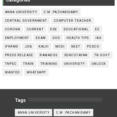
ANNA UNIVERSITY
C.M .PAZHANISAMY
CENTRAL GOVERNMENT
COMPUTER TEACHER
CORONA
CURRENT
DSE
EDUCATIONAL
EE
EMPLOYMENT
EXAM
GOD
HEALTH TIPS
IAS
IFHRMS
JOB
KALVI
MODI
NEET
POSCO
PRESS RELEASE
RAMADOS
SENCOTAYAN
TN GOVT
TNPSC
TRAIN
TRAINING
UNIVERSITY
UNLOCK
WANTED
WHATSAPP
Tags
ANNA UNIVERSITY
C.M .PAZHANISAMY