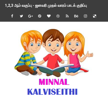
1,2,3 ஆம் வகுப்பு - ஜனவரி முதல் வாரம் பாடக் குறிப்பு
TNSED SCHOOLS APP UPDATED NEW VERSION
4 & 5 ஆம் வகுப்பிற்கான 3 ஆம் பருவ ( 2024 - 2025 ) ஆசிரியர
1,2,3 ஆம் வகுப்பிற்கான 3 ஆம் பருவ ( 2024 - 2025 ) ஆசிரியர
1 முதல் 5 ஆம் வகுப்பு இரண்டாம் பருவத் தொகுத்தறி மதிப்பெண்க
பள்ளிக்கல்வித்துறை - அனைத்து வகை ஆசிரியர் மற்றும் ஆசிரியர்
மணற்கேணி செயலி பயன்பாடு- SMC கூட்டங்கள் - ஒன்றியந்தோறும்
TNPSC - முந்தைய ஆண்டு வினாக்கள் - ஊர்ப் பெயர்களின் மரூஉ
ஓட்டுநர் பணிக்கு விண்ணப்பங்கள் வரவேற்பு ( டிசம்பர் 25 )
இரண்டாம் பருவத்தேர்வு தொகுத்தறி மதிப்பீட்டில் மாணவர்கள் ப