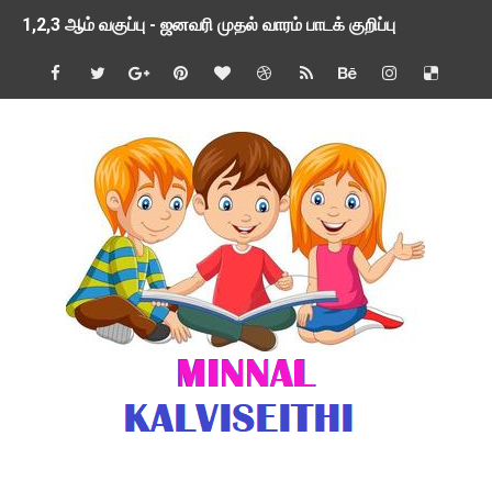
1,2,3 ஆம் வகுப்பு - ஜனவரி முதல் வாரம் பாடக் குறிப்பு
TNSED SCHOOLS APP UPDATED NEW VERSION
4 & 5 ஆம் வகுப்பிற்கான 3 ஆம் பருவ ( 2024 - 2025 ) ஆசிரியர
1,2,3 ஆம் வகுப்பிற்கான 3 ஆம் பருவ ( 2024 - 2025 ) ஆசிரியர
1 முதல் 5 ஆம் வகுப்பு இரண்டாம் பருவத் தொகுத்தறி மதிப்பெண்க
பள்ளிக்கல்வித்துறை - அனைத்து வகை ஆசிரியர் மற்றும் ஆசிரியர்
மணற்கேணி செயலி பயன்பாடு- SMC கூட்டங்கள் - ஒன்றியந்தோறும்
TNPSC - முந்தைய ஆண்டு வினாக்கள் - ஊர்ப் பெயர்களின் மரூஉ
ஓட்டுநர் பணிக்கு விண்ணப்பங்கள் வரவேற்பு ( டிசம்பர் 25 )
இரண்டாம் பருவத்தேர்வு தொகுத்தறி மதிப்பீட்டில் மாணவர்கள் ப