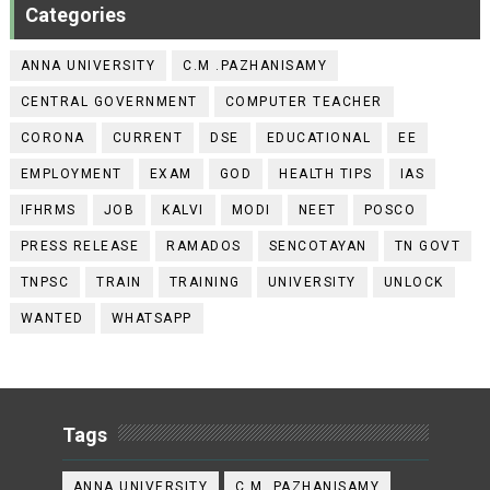
Categories
ANNA UNIVERSITY
C.M .PAZHANISAMY
CENTRAL GOVERNMENT
COMPUTER TEACHER
CORONA
CURRENT
DSE
EDUCATIONAL
EE
EMPLOYMENT
EXAM
GOD
HEALTH TIPS
IAS
IFHRMS
JOB
KALVI
MODI
NEET
POSCO
PRESS RELEASE
RAMADOS
SENCOTAYAN
TN GOVT
TNPSC
TRAIN
TRAINING
UNIVERSITY
UNLOCK
WANTED
WHATSAPP
Tags
ANNA UNIVERSITY
C.M .PAZHANISAMY