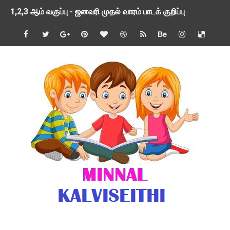
1,2,3 ஆம் வகுப்பு - ஜனவரி முதல் வாரம் பாடக் குறிப்பு
TNSED SCHOOLS APP UPDATED NEW VERSION
4 & 5 ஆம் வகுப்பிற்கான 3 ஆம் பருவ ( 2024 - 2025 ) ஆசிரியர
1,2,3 ஆம் வகுப்பிற்கான 3 ஆம் பருவ ( 2024 - 2025 ) ஆசிரியர
1 முதல் 5 ஆம் வகுப்பு இரண்டாம் பருவத் தொகுத்தறி மதிப்பெண்க
பள்ளிக்கல்வித்துறை - அனைத்து வகை ஆசிரியர் மற்றும் ஆசிரியர்
மணற்கேணி செயலி பயன்பாடு- SMC கூட்டங்கள் - ஒன்றியந்தோறும்
TNPSC - முந்தைய ஆண்டு வினாக்கள் - ஊர்ப் பெயர்களின் மரூஉ
ஓட்டுநர் பணிக்கு விண்ணப்பங்கள் வரவேற்பு ( டிசம்பர் 25 )
இரண்டாம் பருவத்தேர்வு தொகுத்தறி மதிப்பீட்டில் மாணவர்கள் ப