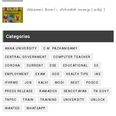
விடுதலைப் போராட்ட வீரர்களின் வரலாறு ( தமிழ் )
Categories
ANNA UNIVERSITY
C.M .PAZHANISAMY
CENTRAL GOVERNMENT
COMPUTER TEACHER
CORONA
CURRENT
DSE
EDUCATIONAL
EE
EMPLOYMENT
EXAM
GOD
HEALTH TIPS
IAS
IFHRMS
JOB
KALVI
MODI
NEET
POSCO
PRESS RELEASE
RAMADOS
SENCOTAYAN
TN GOVT
TNPSC
TRAIN
TRAINING
UNIVERSITY
UNLOCK
WANTED
WHATSAPP