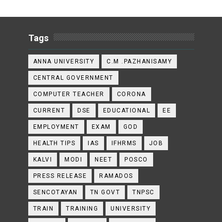
Tags
ANNA UNIVERSITY
C.M .PAZHANISAMY
CENTRAL GOVERNMENT
COMPUTER TEACHER
CORONA
CURRENT
DSE
EDUCATIONAL
EE
EMPLOYMENT
EXAM
GOD
HEALTH TIPS
IAS
IFHRMS
JOB
KALVI
MODI
NEET
POSCO
PRESS RELEASE
RAMADOS
SENCOTAYAN
TN GOVT
TNPSC
TRAIN
TRAINING
UNIVERSITY