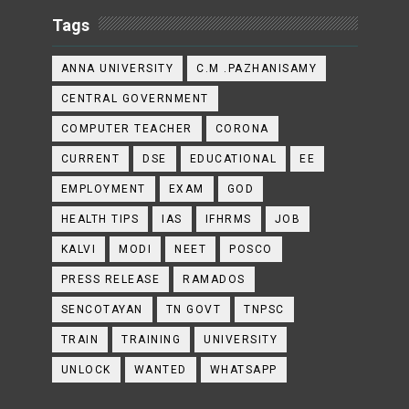
Tags
ANNA UNIVERSITY
C.M .PAZHANISAMY
CENTRAL GOVERNMENT
COMPUTER TEACHER
CORONA
CURRENT
DSE
EDUCATIONAL
EE
EMPLOYMENT
EXAM
GOD
HEALTH TIPS
IAS
IFHRMS
JOB
KALVI
MODI
NEET
POSCO
PRESS RELEASE
RAMADOS
SENCOTAYAN
TN GOVT
TNPSC
TRAIN
TRAINING
UNIVERSITY
UNLOCK
WANTED
WHATSAPP