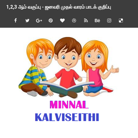
1,2,3 ஆம் வகுப்பு - ஜனவரி முதல் வாரம் பாடக் குறிப்பு
TNSED SCHOOLS APP UPDATED NEW VERSION
4 & 5 ஆம் வகுப்பிற்கான 3 ஆம் பருவ ( 2024 - 2025 ) ஆசிரியர
1,2,3 ஆம் வகுப்பிற்கான 3 ஆம் பருவ ( 2024 - 2025 ) ஆசிரியர
1 முதல் 5 ஆம் வகுப்பு இரண்டாம் பருவத் தொகுத்தறி மதிப்பெண்க
பள்ளிக்கல்வித்துறை - அனைத்து வகை ஆசிரியர் மற்றும் ஆசிரியர்
மணற்கேணி செயலி பயன்பாடு- SMC கூட்டங்கள் - ஒன்றியந்தோறும்
TNPSC - முந்தைய ஆண்டு வினாக்கள் - ஊர்ப் பெயர்களின் மரூஉ
ஓட்டுநர் பணிக்கு விண்ணப்பங்கள் வரவேற்பு ( டிசம்பர் 25 )
இரண்டாம் பருவத்தேர்வு தொகுத்தறி மதிப்பீட்டில் மாணவர்கள் ப