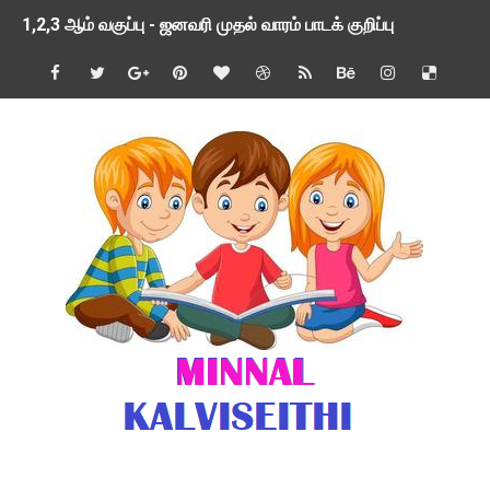
1,2,3 ஆம் வகுப்பு - ஜனவரி முதல் வாரம் பாடக் குறிப்பு
TNSED SCHOOLS APP UPDATED NEW VERSION
4 & 5 ஆம் வகுப்பிற்கான 3 ஆம் பருவ ( 2024 - 2025 ) ஆசிரியர
1,2,3 ஆம் வகுப்பிற்கான 3 ஆம் பருவ ( 2024 - 2025 ) ஆசிரியர
1 முதல் 5 ஆம் வகுப்பு இரண்டாம் பருவத் தொகுத்தறி மதிப்பெண்க
பள்ளிக்கல்வித்துறை - அனைத்து வகை ஆசிரியர் மற்றும் ஆசிரியர்
மணற்கேணி செயலி பயன்பாடு- SMC கூட்டங்கள் - ஒன்றியந்தோறும்
TNPSC - முந்தைய ஆண்டு வினாக்கள் - ஊர்ப் பெயர்களின் மரூஉ
ஓட்டுநர் பணிக்கு விண்ணப்பங்கள் வரவேற்பு ( டிசம்பர் 25 )
இரண்டாம் பருவத்தேர்வு தொகுத்தறி மதிப்பீட்டில் மாணவர்கள் ப