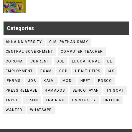
Categories
ANNA UNIVERSITY
C.M .PAZHANISAMY
CENTRAL GOVERNMENT
COMPUTER TEACHER
CORONA
CURRENT
DSE
EDUCATIONAL
EE
EMPLOYMENT
EXAM
GOD
HEALTH TIPS
IAS
IFHRMS
JOB
KALVI
MODI
NEET
POSCO
PRESS RELEASE
RAMADOS
SENCOTAYAN
TN GOVT
TNPSC
TRAIN
TRAINING
UNIVERSITY
UNLOCK
WANTED
WHATSAPP