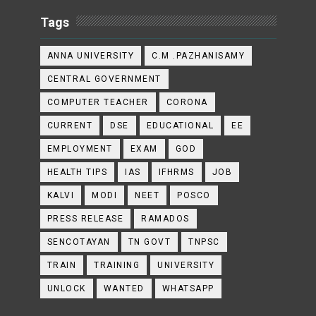
Tags
ANNA UNIVERSITY
C.M .PAZHANISAMY
CENTRAL GOVERNMENT
COMPUTER TEACHER
CORONA
CURRENT
DSE
EDUCATIONAL
EE
EMPLOYMENT
EXAM
GOD
HEALTH TIPS
IAS
IFHRMS
JOB
KALVI
MODI
NEET
POSCO
PRESS RELEASE
RAMADOS
SENCOTAYAN
TN GOVT
TNPSC
TRAIN
TRAINING
UNIVERSITY
UNLOCK
WANTED
WHATSAPP