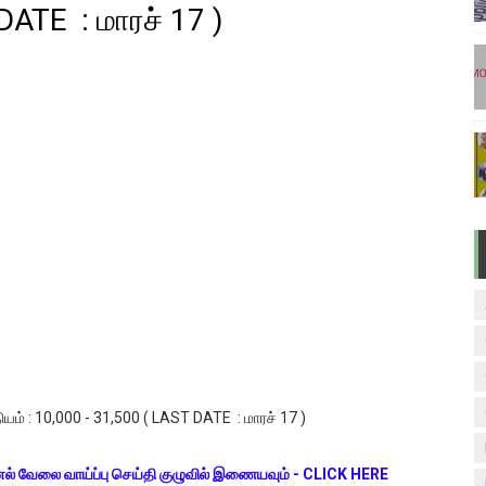
DATE : மாரச் 17 )
டுகள் - டிசம்பர் 17
ேலை வாய்ப்பு ( டிச 18 )
ுக்கான தேர்வுக்கூட நுழைவுச்சீட்டு வெளியீடு!
மிழ் படித்துப் பழக 200 எளிமையான தமிழ் வாக்கியங்கள்
ரம் பாடக் குறிப்பு
் : 10,000 - 31,500 ( LAST DATE : மாரச் 17 )
ல் வேலை வாய்ப்பு செய்தி குழுவில் இணையவும் - CLICK HERE