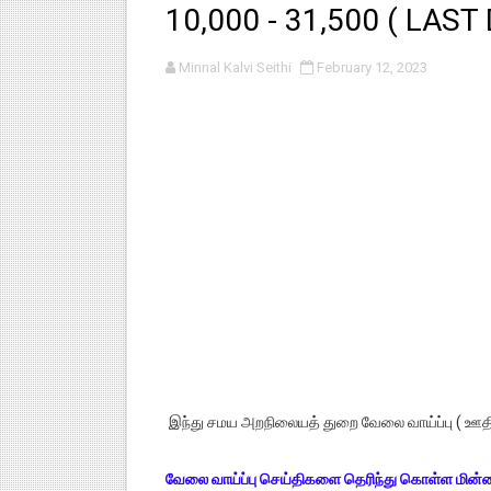
10,000 - 31,500 ( LAST 
பள்ளி காலை வழிபாட்டுச் செயல்பா
Minnal Kalvi Seithi
February 12, 2023
குழந்தைகள் பாதுகாப்பு அலகில் வ
டிசம்பர் - 2024 துறைத் தேர்வுகள
தொடக்க நிலை மாணவர்களுக்கு த
4,5 ஆம் வகுப்பு - ஜனவரி முதல் வா
இந்து சமய அறநிலையத் துறை வேலை வாய்ப்பு ( ஊதியம
வேலை வாய்ப்பு செய்திகளை தெரிந்து கொள்ள மின்ன