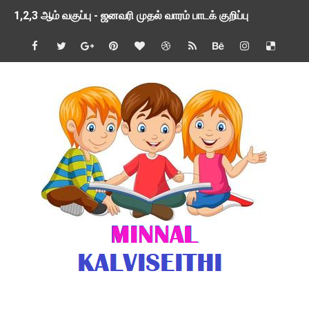
1,2,3 ஆம் வகுப்பு - ஜனவரி முதல் வாரம் பாடக் குறிப்பு
TNSED SCHOOLS APP UPDATED NEW VERSION
4 & 5 ஆம் வகுப்பிற்கான 3 ஆம் பருவ ( 2024 - 2025 ) ஆசிரியர
1,2,3 ஆம் வகுப்பிற்கான 3 ஆம் பருவ ( 2024 - 2025 ) ஆசிரியர
1 முதல் 5 ஆம் வகுப்பு இரண்டாம் பருவத் தொகுத்தறி மதிப்பெண்க
பள்ளிக்கல்வித்துறை - அனைத்து வகை ஆசிரியர் மற்றும் ஆசிரியர்
மணற்கேணி செயலி பயன்பாடு- SMC கூட்டங்கள் - ஒன்றியந்தோறும்
TNPSC - முந்தைய ஆண்டு வினாக்கள் - ஊர்ப் பெயர்களின் மரூஉ
ஓட்டுநர் பணிக்கு விண்ணப்பங்கள் வரவேற்பு ( டிசம்பர் 25 )
இரண்டாம் பருவத்தேர்வு தொகுத்தறி மதிப்பீட்டில் மாணவர்கள் ப