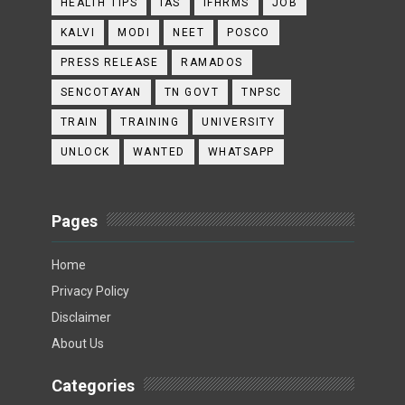
HEALTH TIPS
IAS
IFHRMS
JOB
KALVI
MODI
NEET
POSCO
PRESS RELEASE
RAMADOS
SENCOTAYAN
TN GOVT
TNPSC
TRAIN
TRAINING
UNIVERSITY
UNLOCK
WANTED
WHATSAPP
Pages
Home
Privacy Policy
Disclaimer
About Us
Categories