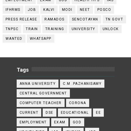
EMPLOYMENT
EXAM
GOD
HEALTH TIPS
IAS
IFHRMS
JOB
KALVI
MODI
NEET
POSCO
PRESS RELEASE
RAMADOS
SENCOTAYAN
TN GOVT
TNPSC
TRAIN
TRAINING
UNIVERSITY
UNLOCK
WANTED
WHATSAPP
Tags
ANNA UNIVERSITY
C.M .PAZHANISAMY
CENTRAL GOVERNMENT
COMPUTER TEACHER
CORONA
CURRENT
DSE
EDUCATIONAL
EE
EMPLOYMENT
EXAM
GOD