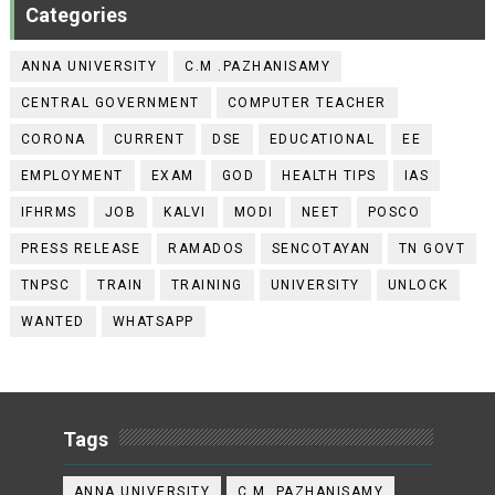
Categories
ANNA UNIVERSITY
C.M .PAZHANISAMY
CENTRAL GOVERNMENT
COMPUTER TEACHER
CORONA
CURRENT
DSE
EDUCATIONAL
EE
EMPLOYMENT
EXAM
GOD
HEALTH TIPS
IAS
IFHRMS
JOB
KALVI
MODI
NEET
POSCO
PRESS RELEASE
RAMADOS
SENCOTAYAN
TN GOVT
TNPSC
TRAIN
TRAINING
UNIVERSITY
UNLOCK
WANTED
WHATSAPP
Tags
ANNA UNIVERSITY
C.M .PAZHANISAMY