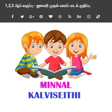
1,2,3 ஆம் வகுப்பு - ஜனவரி முதல் வாரம் பாடக் குறிப்பு
TNSED SCHOOLS APP UPDATED NEW VERSION
4 & 5 ஆம் வகுப்பிற்கான 3 ஆம் பருவ ( 2024 - 2025 ) ஆசிரியர
1,2,3 ஆம் வகுப்பிற்கான 3 ஆம் பருவ ( 2024 - 2025 ) ஆசிரியர
1 முதல் 5 ஆம் வகுப்பு இரண்டாம் பருவத் தொகுத்தறி மதிப்பெண்க
பள்ளிக்கல்வித்துறை - அனைத்து வகை ஆசிரியர் மற்றும் ஆசிரியர்
மணற்கேணி செயலி பயன்பாடு- SMC கூட்டங்கள் - ஒன்றியந்தோறும்
TNPSC - முந்தைய ஆண்டு வினாக்கள் - ஊர்ப் பெயர்களின் மரூஉ
ஓட்டுநர் பணிக்கு விண்ணப்பங்கள் வரவேற்பு ( டிசம்பர் 25 )
இரண்டாம் பருவத்தேர்வு தொகுத்தறி மதிப்பீட்டில் மாணவர்கள் ப