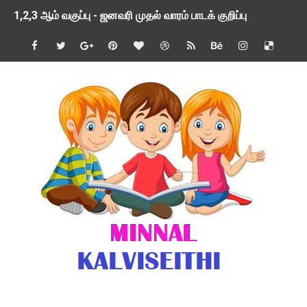
1,2,3 ஆம் வகுப்பு - ஜனவரி முதல் வாரம் பாடக் குறிப்பு
TNSED SCHOOLS APP UPDATED NEW VERSION
4 & 5 ஆம் வகுப்பிற்கான 3 ஆம் பருவ ( 2024 - 2025 ) ஆசிரியர
1,2,3 ஆம் வகுப்பிற்கான 3 ஆம் பருவ ( 2024 - 2025 ) ஆசிரியர
1 முதல் 5 ஆம் வகுப்பு இரண்டாம் பருவத் தொகுத்தறி மதிப்பெண்க
பள்ளிக்கல்வித்துறை - அனைத்து வகை ஆசிரியர் மற்றும் ஆசிரியர்
மணற்கேணி செயலி பயன்பாடு- SMC கூட்டங்கள் - ஒன்றியந்தோறும்
TNPSC - முந்தைய ஆண்டு வினாக்கள் - ஊர்ப் பெயர்களின் மரூஉ
ஓட்டுநர் பணிக்கு விண்ணப்பங்கள் வரவேற்பு ( டிசம்பர் 25 )
இரண்டாம் பருவத்தேர்வு தொகுத்தறி மதிப்பீட்டில் மாணவர்கள் ப