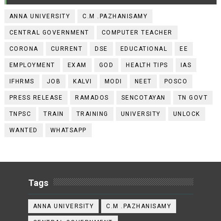
ANNA UNIVERSITY
C.M .PAZHANISAMY
CENTRAL GOVERNMENT
COMPUTER TEACHER
CORONA
CURRENT
DSE
EDUCATIONAL
EE
EMPLOYMENT
EXAM
GOD
HEALTH TIPS
IAS
IFHRMS
JOB
KALVI
MODI
NEET
POSCO
PRESS RELEASE
RAMADOS
SENCOTAYAN
TN GOVT
TNPSC
TRAIN
TRAINING
UNIVERSITY
UNLOCK
WANTED
WHATSAPP
Tags
ANNA UNIVERSITY
C.M .PAZHANISAMY