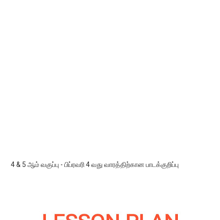
4 & 5 ஆம் வகுப்பு - பிப்ரவரி 4 வது வாரத்திற்கான பாடக்குறிப்பு