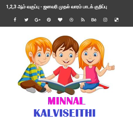
1,2,3 ஆம் வகுப்பு - ஜனவரி முதல் வாரம் பாடக் குறிப்பு
TNSED SCHOOLS APP UPDATED NEW VERSION
4 & 5 ஆம் வகுப்பிற்கான 3 ஆம் பருவ ( 2024 - 2025 ) ஆசிரியர
1,2,3 ஆம் வகுப்பிற்கான 3 ஆம் பருவ ( 2024 - 2025 ) ஆசிரியர
1 முதல் 5 ஆம் வகுப்பு இரண்டாம் பருவத் தொகுத்தறி மதிப்பெண்க
பள்ளிக்கல்வித்துறை - அனைத்து வகை ஆசிரியர் மற்றும் ஆசிரியர்
மணற்கேணி செயலி பயன்பாடு- SMC கூட்டங்கள் - ஒன்றியந்தோறும்
TNPSC - முந்தைய ஆண்டு வினாக்கள் - ஊர்ப் பெயர்களின் மரூஉ
ஓட்டுநர் பணிக்கு விண்ணப்பங்கள் வரவேற்பு ( டிசம்பர் 25 )
இரண்டாம் பருவத்தேர்வு தொகுத்தறி மதிப்பீட்டில் மாணவர்கள் ப