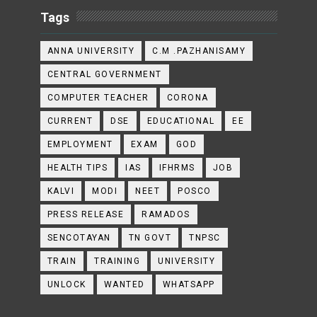
Tags
ANNA UNIVERSITY
C.M .PAZHANISAMY
CENTRAL GOVERNMENT
COMPUTER TEACHER
CORONA
CURRENT
DSE
EDUCATIONAL
EE
EMPLOYMENT
EXAM
GOD
HEALTH TIPS
IAS
IFHRMS
JOB
KALVI
MODI
NEET
POSCO
PRESS RELEASE
RAMADOS
SENCOTAYAN
TN GOVT
TNPSC
TRAIN
TRAINING
UNIVERSITY
UNLOCK
WANTED
WHATSAPP