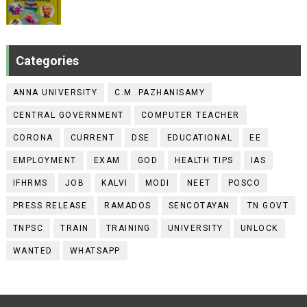
Categories
ANNA UNIVERSITY
C.M .PAZHANISAMY
CENTRAL GOVERNMENT
COMPUTER TEACHER
CORONA
CURRENT
DSE
EDUCATIONAL
EE
EMPLOYMENT
EXAM
GOD
HEALTH TIPS
IAS
IFHRMS
JOB
KALVI
MODI
NEET
POSCO
PRESS RELEASE
RAMADOS
SENCOTAYAN
TN GOVT
TNPSC
TRAIN
TRAINING
UNIVERSITY
UNLOCK
WANTED
WHATSAPP