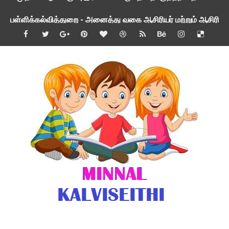
பள்ளிக்கல்வித்துறை - அனைத்து வகை ஆசிரியர் மற்றும் ஆசிரியர்
மணற்கேணி செயலி பயன்பாடு- SMC கூட்டங்கள் - ஒன்றியந்தோறும்
TNPSC - முந்தைய ஆண்டு வினாக்கள் - ஊர்ப் பெயர்களின் மரூஉ
ஓட்டுநர் பணிக்கு விண்ணப்பங்கள் வரவேற்பு ( டிசம்பர் 25 )
இரண்டாம் பருவத்தேர்வு தொகுத்தறி மதிப்பீட்டில் மாணவர்கள் ப
மாவட்ட நலவாழ்வு சங்கத்தில்‌ வேலை வாய்ப்பு ( டிசம்பர் 24 )
பள்ளி காலை வழிபாட்டுச் செயல்பாடுகள் - டிசம்பர் 23
குழந்தைகள் பாதுகாப்பு அலகில் வேலை வாய்ப்பு ( டிச - 31)
Income Tax Calculation Software for AY 2025-26 ( FY 202
பள்ளி காலை வழிபாட்டுச் செயல்பாடுகள் டிசம்பர் 21