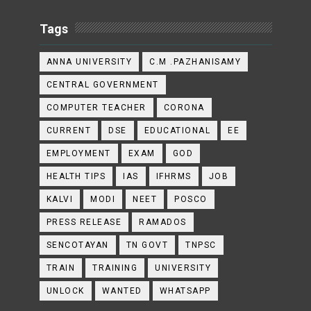
Tags
ANNA UNIVERSITY
C.M .PAZHANISAMY
CENTRAL GOVERNMENT
COMPUTER TEACHER
CORONA
CURRENT
DSE
EDUCATIONAL
EE
EMPLOYMENT
EXAM
GOD
HEALTH TIPS
IAS
IFHRMS
JOB
KALVI
MODI
NEET
POSCO
PRESS RELEASE
RAMADOS
SENCOTAYAN
TN GOVT
TNPSC
TRAIN
TRAINING
UNIVERSITY
UNLOCK
WANTED
WHATSAPP