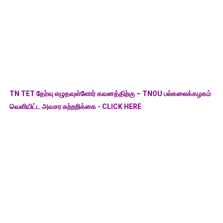
TN TET தேர்வு எழுதவுள்ளோர் கவனத்திற்கு – TNOU பல்கலைக்கழகம்
வெளியிட்ட அவசர சுற்றறிக்கை - CLICK HERE