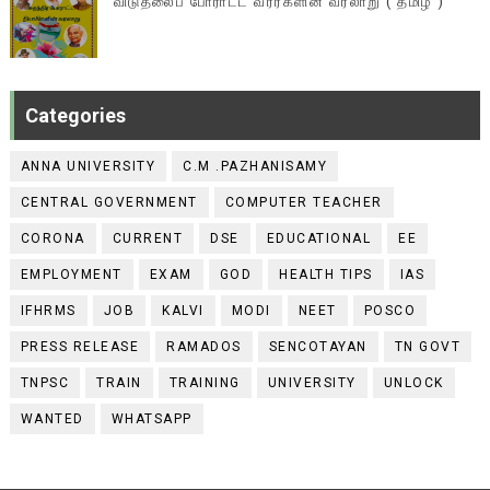
விடுதலைப் போராட்ட வீரர்களின் வரலாறு ( தமிழ் )
Categories
ANNA UNIVERSITY
C.M .PAZHANISAMY
CENTRAL GOVERNMENT
COMPUTER TEACHER
CORONA
CURRENT
DSE
EDUCATIONAL
EE
EMPLOYMENT
EXAM
GOD
HEALTH TIPS
IAS
IFHRMS
JOB
KALVI
MODI
NEET
POSCO
PRESS RELEASE
RAMADOS
SENCOTAYAN
TN GOVT
TNPSC
TRAIN
TRAINING
UNIVERSITY
UNLOCK
WANTED
WHATSAPP