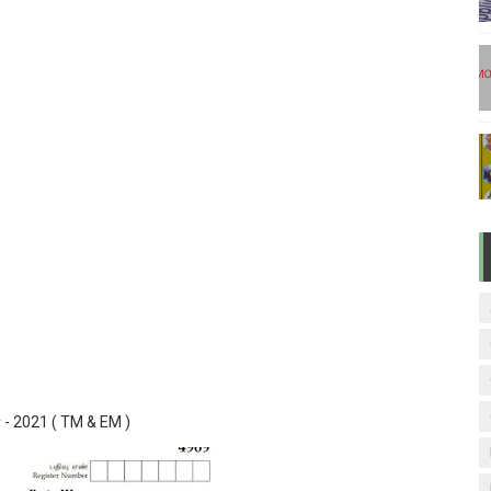
டுகள் - டிசம்பர் 17
ேலை வாய்ப்பு ( டிச 18 )
ுக்கான தேர்வுக்கூட நுழைவுச்சீட்டு வெளியீடு!
மிழ் படித்துப் பழக 200 எளிமையான தமிழ் வாக்கியங்கள்
ரம் பாடக் குறிப்பு
 - 2021 ( TM & EM )