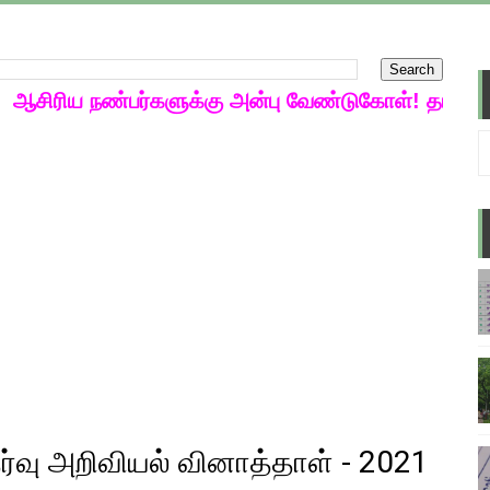
 வாய்ப்பு ( டிசம்பர் 24 )
டுகள் - டிசம்பர் 23
ரிய நண்பர்களுக்கு அன்பு வேண்டுகோள்! தங்களின் பட
ேலை வாய்ப்பு ( டிச - 31)
ware for AY 2025-26 ( FY 2024-25 ) -Download the latest ve
டுகள் டிசம்பர் 21
டுகள் டிசம்பர் 20
D
TED NEW VERSION
டுகள் - டிசம்பர் 18
ர்வு அறிவியல் வினாத்தாள் - 2021
்து SCERT இணை இயக்குநர் செயல்முறைகள்