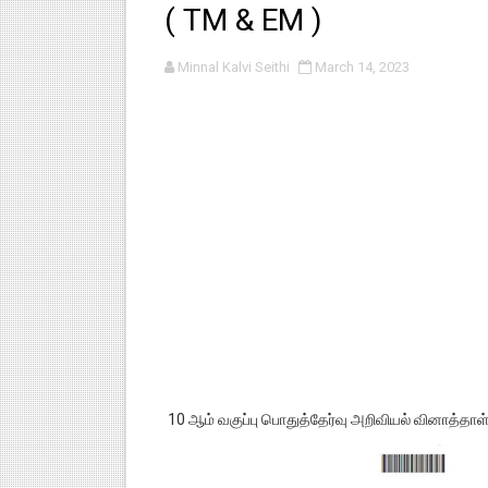
( TM & EM )
பள்ளி காலை வழிபாட்டுச் செயல்பா
Minnal Kalvi Seithi
March 14, 2023
குழந்தைகள் பாதுகாப்பு அலகில் வ
டிசம்பர் - 2024 துறைத் தேர்வுகள
தொடக்க நிலை மாணவர்களுக்கு த
4,5 ஆம் வகுப்பு - ஜனவரி முதல் வா
10 ஆம் வகுப்பு பொதுத்தேர்வு அறிவியல் வினாத்தாள்