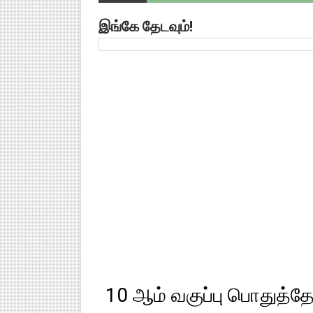
மாவட்ட நலவாழ்வு சங்கத்தில்‌ வேலை
இங்கே தேடவும்!
பள்ளி காலை வழிபாட்டுச் செயல்பா
ஆசி
குழந்தைகள் பாதுகாப்பு அலகில் வ
Income Tax Calculation Soft
பள்ளி காலை வழிபாட்டுச் செயல்பா
பள்ளி காலை வழிபாட்டுச் செயல்பா
KALANJIYAM APP UPDATE
TNSED PARENTS APP UPDA
பள்ளி காலை வழிபாட்டுச் செயல்பா
10 ஆம் வகுப்பு பொதுத்தே
LMS இணையவழி பயிற்சி குறித