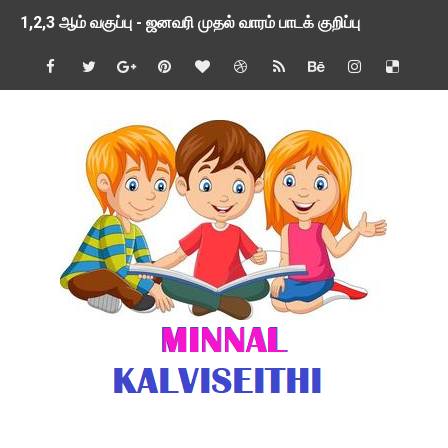
1,2,3 ஆம் வகுப்பு - ஜனவரி முதல் வாரம் பாடக் குறிப்பு
TNSED SCHOOLS APP UPDATED NEW VERSION
4 & 5 ஆம் வகுப்பிற்கான 3 ஆம் பருவ ( 2024 - 2025 ) ஆசிரியர
1,2,3 ஆம் வகுப்பிற்கான 3 ஆம் பருவ ( 2024 - 2025 ) ஆசிரியர
1 முதல் 5 ஆம் வகுப்பு இரண்டாம் பருவத் தொகுத்தறி மதிப்பெண்க
பள்ளிக்கல்வித்துறை - அனைத்து வகை ஆசிரியர் மற்றும் ஆசிரியர்
மணற்கேணி செயலி பயன்பாடு- SMC கூட்டங்கள் - ஒன்றியந்தோறும்
TNPSC - முந்தைய ஆண்டு வினாக்கள் - ஊர்ப் பெயர்களின் மரூஉ
ஓட்டுநர் பணிக்கு விண்ணப்பங்கள் வரவேற்பு ( டிசம்பர் 25 )
இரண்டாம் பருவத்தேர்வு தொகுத்தறி மதிப்பீட்டில் மாணவர்கள் ப