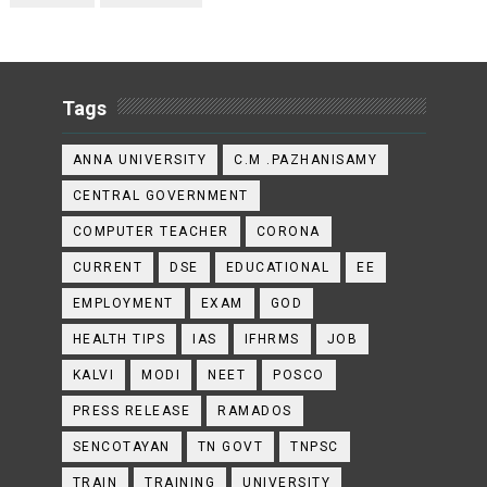
Tags
ANNA UNIVERSITY
C.M .PAZHANISAMY
CENTRAL GOVERNMENT
COMPUTER TEACHER
CORONA
CURRENT
DSE
EDUCATIONAL
EE
EMPLOYMENT
EXAM
GOD
HEALTH TIPS
IAS
IFHRMS
JOB
KALVI
MODI
NEET
POSCO
PRESS RELEASE
RAMADOS
SENCOTAYAN
TN GOVT
TNPSC
TRAIN
TRAINING
UNIVERSITY