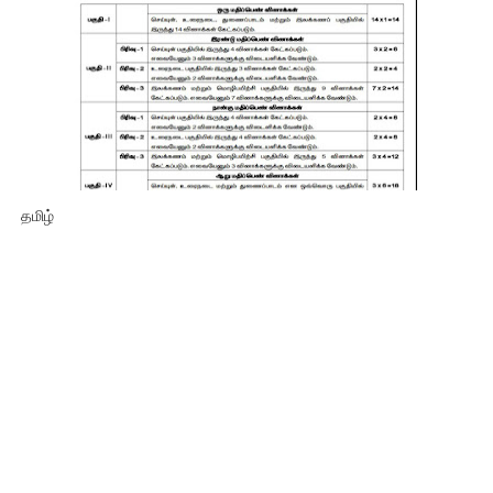
தமிழ்