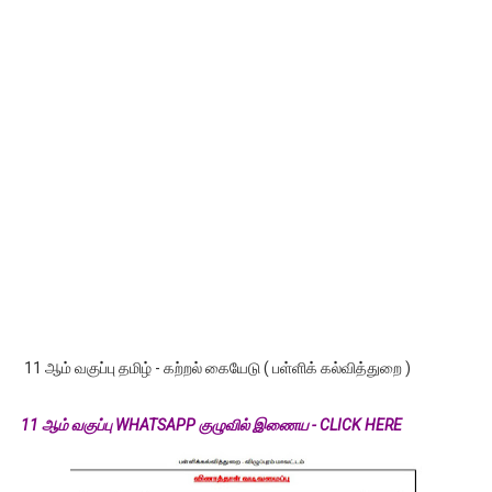
11 ஆம் வகுப்பு தமிழ் - கற்றல் கையேடு ( பள்ளிக் கல்வித்துறை )
11 ஆம் வகுப்பு WHATSAPP குழுவில் இணைய - CLICK HERE