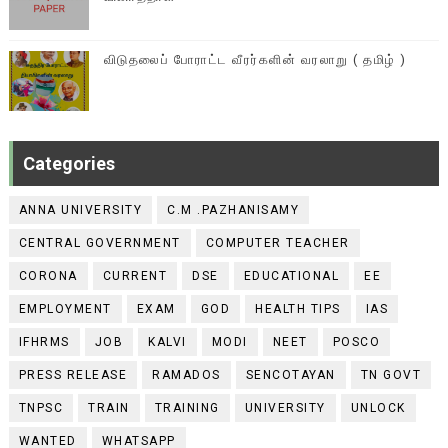
விடுதலைப் போராட்ட வீரர்களின் வரலாறு ( தமிழ் )
Categories
ANNA UNIVERSITY
C.M .PAZHANISAMY
CENTRAL GOVERNMENT
COMPUTER TEACHER
CORONA
CURRENT
DSE
EDUCATIONAL
EE
EMPLOYMENT
EXAM
GOD
HEALTH TIPS
IAS
IFHRMS
JOB
KALVI
MODI
NEET
POSCO
PRESS RELEASE
RAMADOS
SENCOTAYAN
TN GOVT
TNPSC
TRAIN
TRAINING
UNIVERSITY
UNLOCK
WANTED
WHATSAPP