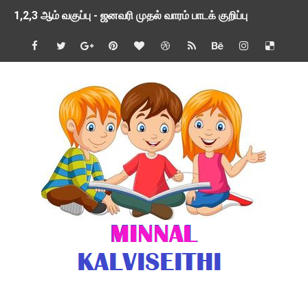
1,2,3 ஆம் வகுப்பு - ஜனவரி முதல் வாரம் பாடக் குறிப்பு
TNSED SCHOOLS APP UPDATED NEW VERSION
4 & 5 ஆம் வகுப்பிற்கான 3 ஆம் பருவ ( 2024 - 2025 ) ஆசிரியர
1,2,3 ஆம் வகுப்பிற்கான 3 ஆம் பருவ ( 2024 - 2025 ) ஆசிரியர
1 முதல் 5 ஆம் வகுப்பு இரண்டாம் பருவத் தொகுத்தறி மதிப்பெண்க
பள்ளிக்கல்வித்துறை - அனைத்து வகை ஆசிரியர் மற்றும் ஆசிரியர்
மணற்கேணி செயலி பயன்பாடு- SMC கூட்டங்கள் - ஒன்றியந்தோறும்
TNPSC - முந்தைய ஆண்டு வினாக்கள் - ஊர்ப் பெயர்களின் மரூஉ
ஓட்டுநர் பணிக்கு விண்ணப்பங்கள் வரவேற்பு ( டிசம்பர் 25 )
இரண்டாம் பருவத்தேர்வு தொகுத்தறி மதிப்பீட்டில் மாணவர்கள் ப