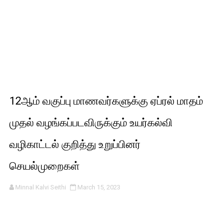
12ஆம் வகுப்பு மாணவர்களுக்கு ஏப்ரல் மாதம்
முதல் வழங்கப்படவிருக்கும் உயர்கல்வி
வழிகாட்டல் குறித்து உறுப்பினர்
செயல்முறைகள்
Minnal Kalvi Seithi
March 15, 2023