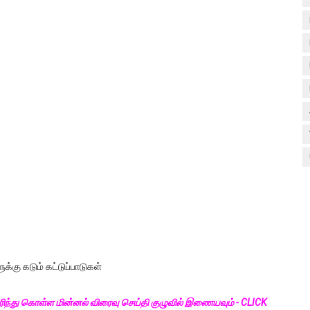
டுகள் - டிசம்பர் 17
ேலை வாய்ப்பு ( டிச 18 )
ுக்கான தேர்வுக்கூட நுழைவுச்சீட்டு வெளியீடு!
மிழ் படித்துப் பழக 200 எளிமையான தமிழ் வாக்கியங்கள்
ரம் பாடக் குறிப்பு
க்கு கடும் கட்டுப்பாடுகள்
ிந்து கொள்ள மின்னல் விரைவு செய்தி குழுவில் இணையவும் - CLICK