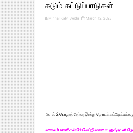
கடும் கட்டுப்பாடுகள்
பள்ளி காலை வழிபாட்டுச் செயல்பா
Minnal Kalvi Seithi
March 12, 2023
குழந்தைகள் பாதுகாப்பு அலகில் வ
டிசம்பர் - 2024 துறைத் தேர்வுகள
தொடக்க நிலை மாணவர்களுக்கு த
4,5 ஆம் வகுப்பு - ஜனவரி முதல் வா
பிளஸ் 2 பொதுத் தோ்வு இன்று தொடக்கம்:தோ்வா்களு
காலை 5 மணி கல்விச் செய்திகளை உடனுக்குடன் தெர