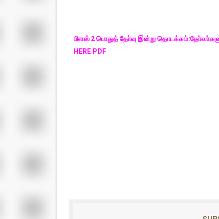
பிளஸ் 2 பொதுத் தோ்வு இன்று தொடக்கம்:தோ்வா்களு
HERE PDF