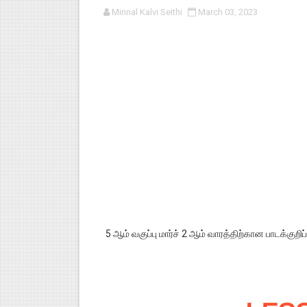
Minnal Kalvi Seithi
March 03, 2023
பள்ளி காலை வழிபாட்டுச் செயல்பா
குழந்தைகள் பாதுகாப்பு அலகில் வ
டிசம்பர் - 2024 துறைத் தேர்வுகள
தொடக்க நிலை மாணவர்களுக்கு த
4,5 ஆம் வகுப்பு - ஜனவரி முதல் வா
5 ஆம் வகுப்பு மார்ச் 2 ஆம் வாரத்திற்கான பாடக்குறிப்