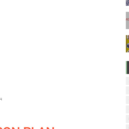
டுகள் - டிசம்பர் 17
ேலை வாய்ப்பு ( டிச 18 )
ுக்கான தேர்வுக்கூட நுழைவுச்சீட்டு வெளியீடு!
மிழ் படித்துப் பழக 200 எளிமையான தமிழ் வாக்கியங்கள்
ரம் பாடக் குறிப்பு
பு