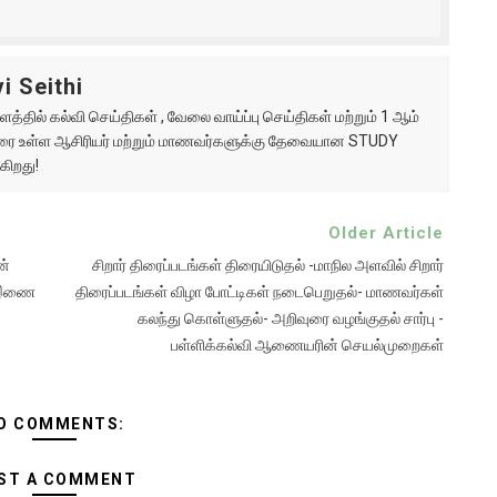
i Seithi
்தில் கல்வி செய்திகள் , வேலை வாய்ப்பு செய்திகள் மற்றும் 1 ஆம்
ு வரை உள்ள ஆசிரியர் மற்றும் மாணவர்களுக்கு தேவையான STUDY
கிறது!
Older Article
ன்
சிறார் திரைப்படங்கள் திரையிடுதல் -மாநில அளவில் சிறார்
ள் இணை
திரைப்படங்கள் விழா போட்டிகள் நடைபெறுதல்- மாணவர்கள்
கலந்து கொள்ளுதல்- அறிவுரை வழங்குதல் சார்பு -
பள்ளிக்கல்வி ஆணையரின் செயல்முறைகள்
O COMMENTS:
ST A COMMENT