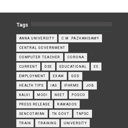
Tags
ANNA UNIVERSITY
C.M .PAZHANISAMY
CENTRAL GOVERNMENT
COMPUTER TEACHER
CORONA
CURRENT
DSE
EDUCATIONAL
EE
EMPLOYMENT
EXAM
GOD
HEALTH TIPS
IAS
IFHRMS
JOB
KALVI
MODI
NEET
POSCO
PRESS RELEASE
RAMADOS
SENCOTAYAN
TN GOVT
TNPSC
TRAIN
TRAINING
UNIVERSITY