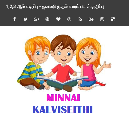
1,2,3 ஆம் வகுப்பு - ஜனவரி முதல் வாரம் பாடக் குறிப்பு
TNSED SCHOOLS APP UPDATED NEW VERSION
4 & 5 ஆம் வகுப்பிற்கான 3 ஆம் பருவ ( 2024 - 2025 ) ஆசிரியர
1,2,3 ஆம் வகுப்பிற்கான 3 ஆம் பருவ ( 2024 - 2025 ) ஆசிரியர
1 முதல் 5 ஆம் வகுப்பு இரண்டாம் பருவத் தொகுத்தறி மதிப்பெண்க
பள்ளிக்கல்வித்துறை - அனைத்து வகை ஆசிரியர் மற்றும் ஆசிரியர்
மணற்கேணி செயலி பயன்பாடு- SMC கூட்டங்கள் - ஒன்றியந்தோறும்
TNPSC - முந்தைய ஆண்டு வினாக்கள் - ஊர்ப் பெயர்களின் மரூஉ
ஓட்டுநர் பணிக்கு விண்ணப்பங்கள் வரவேற்பு ( டிசம்பர் 25 )
இரண்டாம் பருவத்தேர்வு தொகுத்தறி மதிப்பீட்டில் மாணவர்கள் ப