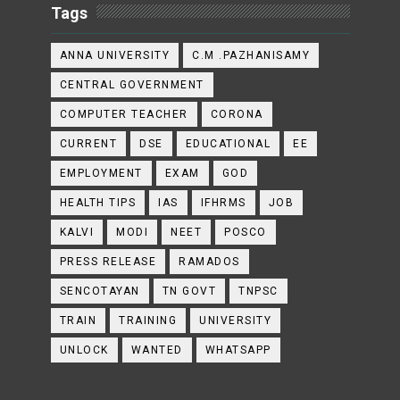
Tags
ANNA UNIVERSITY
C.M .PAZHANISAMY
CENTRAL GOVERNMENT
COMPUTER TEACHER
CORONA
CURRENT
DSE
EDUCATIONAL
EE
EMPLOYMENT
EXAM
GOD
HEALTH TIPS
IAS
IFHRMS
JOB
KALVI
MODI
NEET
POSCO
PRESS RELEASE
RAMADOS
SENCOTAYAN
TN GOVT
TNPSC
TRAIN
TRAINING
UNIVERSITY
UNLOCK
WANTED
WHATSAPP