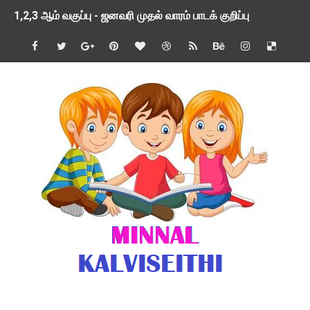
1,2,3 ஆம் வகுப்பு - ஜனவரி முதல் வாரம் பாடக் குறிப்பு
TNSED SCHOOLS APP UPDATED NEW VERSION
4 & 5 ஆம் வகுப்பிற்கான 3 ஆம் பருவ ( 2024 - 2025 ) ஆசிரியர
1,2,3 ஆம் வகுப்பிற்கான 3 ஆம் பருவ ( 2024 - 2025 ) ஆசிரியர
1 முதல் 5 ஆம் வகுப்பு இரண்டாம் பருவத் தொகுத்தறி மதிப்பெண்க
பள்ளிக்கல்வித்துறை - அனைத்து வகை ஆசிரியர் மற்றும் ஆசிரியர்
மணற்கேணி செயலி பயன்பாடு- SMC கூட்டங்கள் - ஒன்றியந்தோறும்
TNPSC - முந்தைய ஆண்டு வினாக்கள் - ஊர்ப் பெயர்களின் மரூஉ
ஓட்டுநர் பணிக்கு விண்ணப்பங்கள் வரவேற்பு ( டிசம்பர் 25 )
இரண்டாம் பருவத்தேர்வு தொகுத்தறி மதிப்பீட்டில் மாணவர்கள் ப