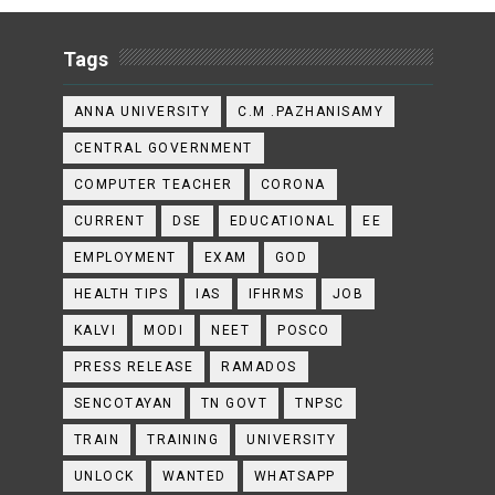
Tags
ANNA UNIVERSITY
C.M .PAZHANISAMY
CENTRAL GOVERNMENT
COMPUTER TEACHER
CORONA
CURRENT
DSE
EDUCATIONAL
EE
EMPLOYMENT
EXAM
GOD
HEALTH TIPS
IAS
IFHRMS
JOB
KALVI
MODI
NEET
POSCO
PRESS RELEASE
RAMADOS
SENCOTAYAN
TN GOVT
TNPSC
TRAIN
TRAINING
UNIVERSITY
UNLOCK
WANTED
WHATSAPP