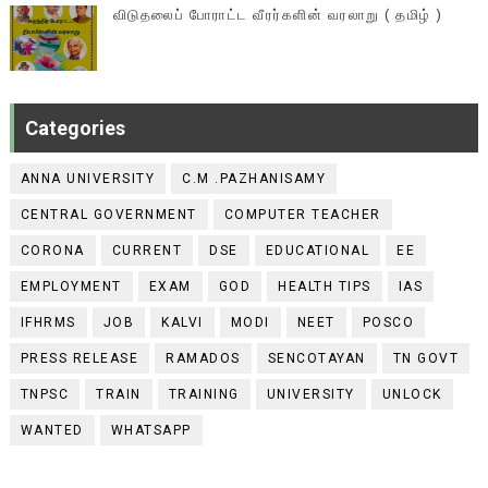
விடுதலைப் போராட்ட வீரர்களின் வரலாறு ( தமிழ் )
Categories
ANNA UNIVERSITY
C.M .PAZHANISAMY
CENTRAL GOVERNMENT
COMPUTER TEACHER
CORONA
CURRENT
DSE
EDUCATIONAL
EE
EMPLOYMENT
EXAM
GOD
HEALTH TIPS
IAS
IFHRMS
JOB
KALVI
MODI
NEET
POSCO
PRESS RELEASE
RAMADOS
SENCOTAYAN
TN GOVT
TNPSC
TRAIN
TRAINING
UNIVERSITY
UNLOCK
WANTED
WHATSAPP