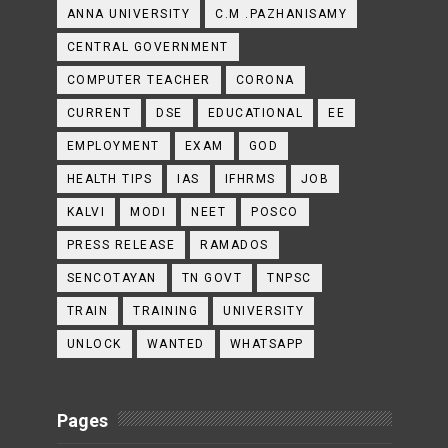
ANNA UNIVERSITY
C.M .PAZHANISAMY
CENTRAL GOVERNMENT
COMPUTER TEACHER
CORONA
CURRENT
DSE
EDUCATIONAL
EE
EMPLOYMENT
EXAM
GOD
HEALTH TIPS
IAS
IFHRMS
JOB
KALVI
MODI
NEET
POSCO
PRESS RELEASE
RAMADOS
SENCOTAYAN
TN GOVT
TNPSC
TRAIN
TRAINING
UNIVERSITY
UNLOCK
WANTED
WHATSAPP
Pages