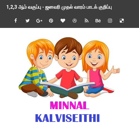
1,2,3 ஆம் வகுப்பு - ஜனவரி முதல் வாரம் பாடக் குறிப்பு
TNSED SCHOOLS APP UPDATED NEW VERSION
4 & 5 ஆம் வகுப்பிற்கான 3 ஆம் பருவ ( 2024 - 2025 ) ஆசிரியர
1,2,3 ஆம் வகுப்பிற்கான 3 ஆம் பருவ ( 2024 - 2025 ) ஆசிரியர
1 முதல் 5 ஆம் வகுப்பு இரண்டாம் பருவத் தொகுத்தறி மதிப்பெண்க
பள்ளிக்கல்வித்துறை - அனைத்து வகை ஆசிரியர் மற்றும் ஆசிரியர்
மணற்கேணி செயலி பயன்பாடு- SMC கூட்டங்கள் - ஒன்றியந்தோறும்
TNPSC - முந்தைய ஆண்டு வினாக்கள் - ஊர்ப் பெயர்களின் மரூஉ
ஓட்டுநர் பணிக்கு விண்ணப்பங்கள் வரவேற்பு ( டிசம்பர் 25 )
இரண்டாம் பருவத்தேர்வு தொகுத்தறி மதிப்பீட்டில் மாணவர்கள் ப