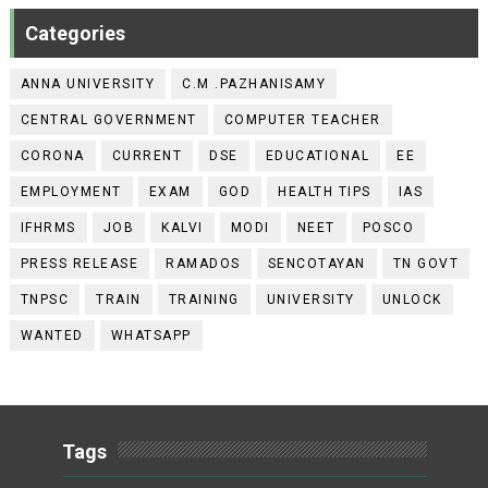
Categories
ANNA UNIVERSITY
C.M .PAZHANISAMY
CENTRAL GOVERNMENT
COMPUTER TEACHER
CORONA
CURRENT
DSE
EDUCATIONAL
EE
EMPLOYMENT
EXAM
GOD
HEALTH TIPS
IAS
IFHRMS
JOB
KALVI
MODI
NEET
POSCO
PRESS RELEASE
RAMADOS
SENCOTAYAN
TN GOVT
TNPSC
TRAIN
TRAINING
UNIVERSITY
UNLOCK
WANTED
WHATSAPP
Tags