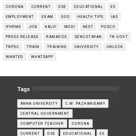
CORONA
CURRENT
DSE
EDUCATIONAL
EE
EMPLOYMENT
EXAM
GOD
HEALTH TIPS
IAS
IFHRMS
JOB
KALVI
MODI
NEET
POSCO
PRESS RELEASE
RAMADOS
SENCOTAYAN
TN GOVT
TNPSC
TRAIN
TRAINING
UNIVERSITY
UNLOCK
WANTED
WHATSAPP
Tags
ANNA UNIVERSITY
C.M .PAZHANISAMY
CENTRAL GOVERNMENT
COMPUTER TEACHER
CORONA
CURRENT
DSE
EDUCATIONAL
EE