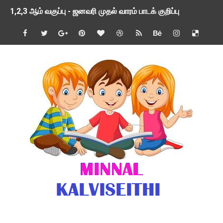
1,2,3 ஆம் வகுப்பு - ஜனவரி முதல் வாரம் பாடக் குறிப்பு
TNSED SCHOOLS APP UPDATED NEW VERSION
4 & 5 ஆம் வகுப்பிற்கான 3 ஆம் பருவ ( 2024 - 2025 ) ஆசிரியர
1,2,3 ஆம் வகுப்பிற்கான 3 ஆம் பருவ ( 2024 - 2025 ) ஆசிரியர
1 முதல் 5 ஆம் வகுப்பு இரண்டாம் பருவத் தொகுத்தறி மதிப்பெண்க
பள்ளிக்கல்வித்துறை - அனைத்து வகை ஆசிரியர் மற்றும் ஆசிரியர்
மணற்கேணி செயலி பயன்பாடு- SMC கூட்டங்கள் - ஒன்றியந்தோறும்
TNPSC - முந்தைய ஆண்டு வினாக்கள் - ஊர்ப் பெயர்களின் மரூஉ
ஓட்டுநர் பணிக்கு விண்ணப்பங்கள் வரவேற்பு ( டிசம்பர் 25 )
இரண்டாம் பருவத்தேர்வு தொகுத்தறி மதிப்பீட்டில் மாணவர்கள் ப