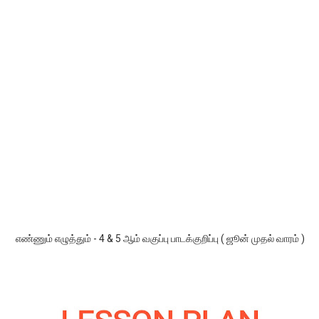
எண்ணும் எழுத்தும் - 4 & 5 ஆம் வகுப்பு பாடக்குறிப்பு ( ஜூன் முதல் வாரம் )