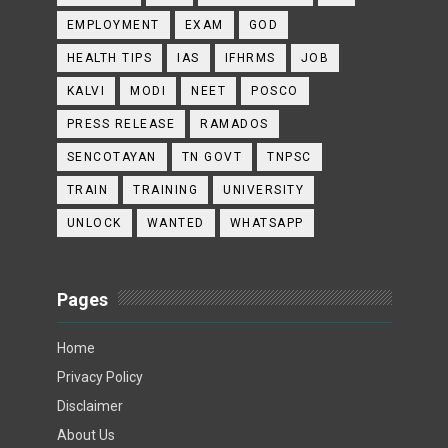
EMPLOYMENT
EXAM
GOD
HEALTH TIPS
IAS
IFHRMS
JOB
KALVI
MODI
NEET
POSCO
PRESS RELEASE
RAMADOS
SENCOTAYAN
TN GOVT
TNPSC
TRAIN
TRAINING
UNIVERSITY
UNLOCK
WANTED
WHATSAPP
Pages
Home
Privacy Policy
Disclaimer
About Us