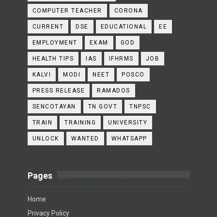
COMPUTER TEACHER
CORONA
CURRENT
DSE
EDUCATIONAL
EE
EMPLOYMENT
EXAM
GOD
HEALTH TIPS
IAS
IFHRMS
JOB
KALVI
MODI
NEET
POSCO
PRESS RELEASE
RAMADOS
SENCOTAYAN
TN GOVT
TNPSC
TRAIN
TRAINING
UNIVERSITY
UNLOCK
WANTED
WHATSAPP
Pages
Home
Privacy Policy