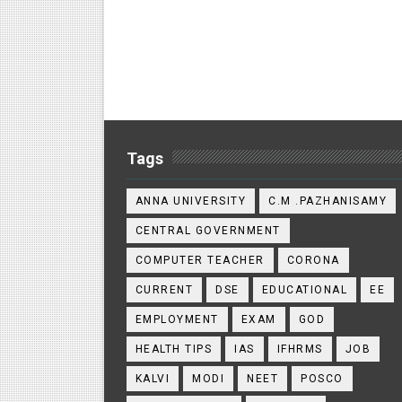
Tags
ANNA UNIVERSITY
C.M .PAZHANISAMY
CENTRAL GOVERNMENT
COMPUTER TEACHER
CORONA
CURRENT
DSE
EDUCATIONAL
EE
EMPLOYMENT
EXAM
GOD
HEALTH TIPS
IAS
IFHRMS
JOB
KALVI
MODI
NEET
POSCO