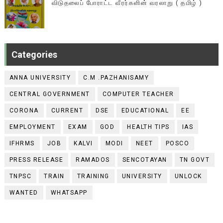
விடுதலைப் போராட்ட வீரர்களின் வரலாறு ( தமிழ் )
Categories
ANNA UNIVERSITY
C.M .PAZHANISAMY
CENTRAL GOVERNMENT
COMPUTER TEACHER
CORONA
CURRENT
DSE
EDUCATIONAL
EE
EMPLOYMENT
EXAM
GOD
HEALTH TIPS
IAS
IFHRMS
JOB
KALVI
MODI
NEET
POSCO
PRESS RELEASE
RAMADOS
SENCOTAYAN
TN GOVT
TNPSC
TRAIN
TRAINING
UNIVERSITY
UNLOCK
WANTED
WHATSAPP