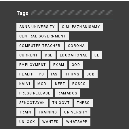
Tags
ANNA UNIVERSITY
C.M .PAZHANISAMY
CENTRAL GOVERNMENT
COMPUTER TEACHER
CORONA
CURRENT
DSE
EDUCATIONAL
EE
EMPLOYMENT
EXAM
GOD
HEALTH TIPS
IAS
IFHRMS
JOB
KALVI
MODI
NEET
POSCO
PRESS RELEASE
RAMADOS
SENCOTAYAN
TN GOVT
TNPSC
TRAIN
TRAINING
UNIVERSITY
UNLOCK
WANTED
WHATSAPP