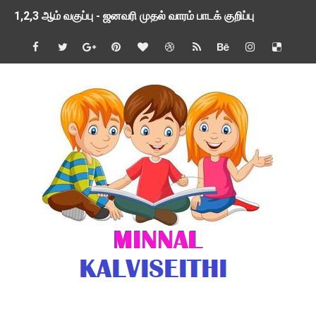
1,2,3 ஆம் வகுப்பு - ஜனவரி முதல் வாரம் பாடக் குறிப்பு
TNSED SCHOOLS APP UPDATED NEW VERSION
4 & 5 ஆம் வகுப்பிற்கான 3 ஆம் பருவ ( 2024 - 2025 ) ஆசிரியர
1,2,3 ஆம் வகுப்பிற்கான 3 ஆம் பருவ ( 2024 - 2025 ) ஆசிரியர
1 முதல் 5 ஆம் வகுப்பு இரண்டாம் பருவத் தொகுத்தறி மதிப்பெண்க
பள்ளிக்கல்வித்துறை - அனைத்து வகை ஆசிரியர் மற்றும் ஆசிரியர்
மணற்கேணி செயலி பயன்பாடு- SMC கூட்டங்கள் - ஒன்றியந்தோறும்
TNPSC - முந்தைய ஆண்டு வினாக்கள் - ஊர்ப் பெயர்களின் மரூஉ
ஓட்டுநர் பணிக்கு விண்ணப்பங்கள் வரவேற்பு ( டிசம்பர் 25 )
இரண்டாம் பருவத்தேர்வு தொகுத்தறி மதிப்பீட்டில் மாணவர்கள் ப