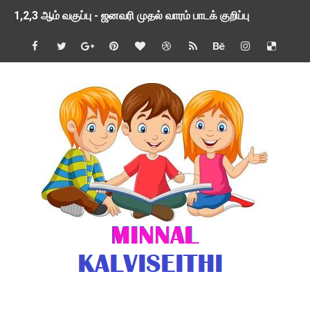
1,2,3 ஆம் வகுப்பு - ஜனவரி முதல் வாரம் பாடக் குறிப்பு
TNSED SCHOOLS APP UPDATED NEW VERSION
4 & 5 ஆம் வகுப்பிற்கான 3 ஆம் பருவ ( 2024 - 2025 ) ஆசிரியர
1,2,3 ஆம் வகுப்பிற்கான 3 ஆம் பருவ ( 2024 - 2025 ) ஆசிரியர
1 முதல் 5 ஆம் வகுப்பு இரண்டாம் பருவத் தொகுத்தறி மதிப்பெண்க
பள்ளிக்கல்வித்துறை - அனைத்து வகை ஆசிரியர் மற்றும் ஆசிரியர்
மணற்கேணி செயலி பயன்பாடு- SMC கூட்டங்கள் - ஒன்றியந்தோறும்
TNPSC - முந்தைய ஆண்டு வினாக்கள் - ஊர்ப் பெயர்களின் மரூஉ
ஓட்டுநர் பணிக்கு விண்ணப்பங்கள் வரவேற்பு ( டிசம்பர் 25 )
இரண்டாம் பருவத்தேர்வு தொகுத்தறி மதிப்பீட்டில் மாணவர்கள் ப