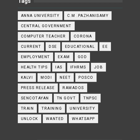
Tags
ANNA UNIVERSITY
C.M .PAZHANISAMY
CENTRAL GOVERNMENT
COMPUTER TEACHER
CORONA
CURRENT
DSE
EDUCATIONAL
EE
EMPLOYMENT
EXAM
GOD
HEALTH TIPS
IAS
IFHRMS
JOB
KALVI
MODI
NEET
POSCO
PRESS RELEASE
RAMADOS
SENCOTAYAN
TN GOVT
TNPSC
TRAIN
TRAINING
UNIVERSITY
UNLOCK
WANTED
WHATSAPP