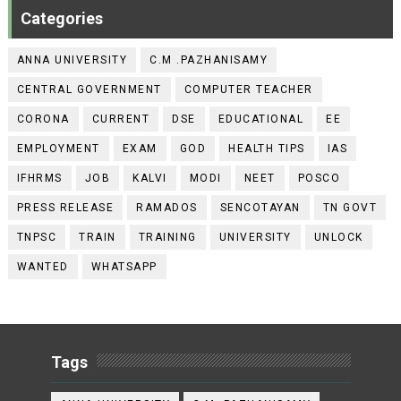
Categories
ANNA UNIVERSITY
C.M .PAZHANISAMY
CENTRAL GOVERNMENT
COMPUTER TEACHER
CORONA
CURRENT
DSE
EDUCATIONAL
EE
EMPLOYMENT
EXAM
GOD
HEALTH TIPS
IAS
IFHRMS
JOB
KALVI
MODI
NEET
POSCO
PRESS RELEASE
RAMADOS
SENCOTAYAN
TN GOVT
TNPSC
TRAIN
TRAINING
UNIVERSITY
UNLOCK
WANTED
WHATSAPP
Tags