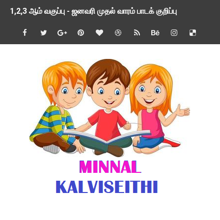
1,2,3 ஆம் வகுப்பு - ஜனவரி முதல் வாரம் பாடக் குறிப்பு
TNSED SCHOOLS APP UPDATED NEW VERSION
4 & 5 ஆம் வகுப்பிற்கான 3 ஆம் பருவ ( 2024 - 2025 ) ஆசிரியர
1,2,3 ஆம் வகுப்பிற்கான 3 ஆம் பருவ ( 2024 - 2025 ) ஆசிரியர
1 முதல் 5 ஆம் வகுப்பு இரண்டாம் பருவத் தொகுத்தறி மதிப்பெண்க
பள்ளிக்கல்வித்துறை - அனைத்து வகை ஆசிரியர் மற்றும் ஆசிரியர்
மணற்கேணி செயலி பயன்பாடு- SMC கூட்டங்கள் - ஒன்றியந்தோறும்
TNPSC - முந்தைய ஆண்டு வினாக்கள் - ஊர்ப் பெயர்களின் மரூஉ
ஓட்டுநர் பணிக்கு விண்ணப்பங்கள் வரவேற்பு ( டிசம்பர் 25 )
இரண்டாம் பருவத்தேர்வு தொகுத்தறி மதிப்பீட்டில் மாணவர்கள் ப