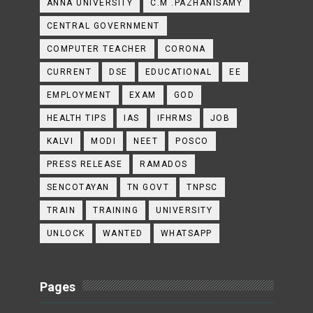
ANNA UNIVERSITY
C.M .PAZHANISAMY
CENTRAL GOVERNMENT
COMPUTER TEACHER
CORONA
CURRENT
DSE
EDUCATIONAL
EE
EMPLOYMENT
EXAM
GOD
HEALTH TIPS
IAS
IFHRMS
JOB
KALVI
MODI
NEET
POSCO
PRESS RELEASE
RAMADOS
SENCOTAYAN
TN GOVT
TNPSC
TRAIN
TRAINING
UNIVERSITY
UNLOCK
WANTED
WHATSAPP
Pages