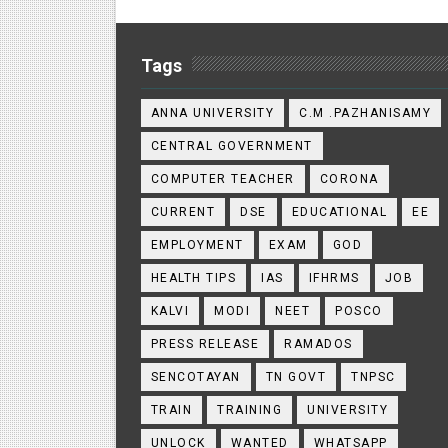
Tags
ANNA UNIVERSITY
C.M .PAZHANISAMY
CENTRAL GOVERNMENT
COMPUTER TEACHER
CORONA
CURRENT
DSE
EDUCATIONAL
EE
EMPLOYMENT
EXAM
GOD
HEALTH TIPS
IAS
IFHRMS
JOB
KALVI
MODI
NEET
POSCO
PRESS RELEASE
RAMADOS
SENCOTAYAN
TN GOVT
TNPSC
TRAIN
TRAINING
UNIVERSITY
UNLOCK
WANTED
WHATSAPP