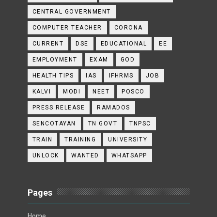
CENTRAL GOVERNMENT
COMPUTER TEACHER
CORONA
CURRENT
DSE
EDUCATIONAL
EE
EMPLOYMENT
EXAM
GOD
HEALTH TIPS
IAS
IFHRMS
JOB
KALVI
MODI
NEET
POSCO
PRESS RELEASE
RAMADOS
SENCOTAYAN
TN GOVT
TNPSC
TRAIN
TRAINING
UNIVERSITY
UNLOCK
WANTED
WHATSAPP
Pages
Home