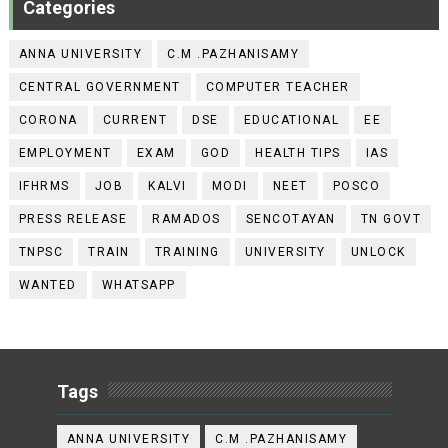
Categories
ANNA UNIVERSITY
C.M .PAZHANISAMY
CENTRAL GOVERNMENT
COMPUTER TEACHER
CORONA
CURRENT
DSE
EDUCATIONAL
EE
EMPLOYMENT
EXAM
GOD
HEALTH TIPS
IAS
IFHRMS
JOB
KALVI
MODI
NEET
POSCO
PRESS RELEASE
RAMADOS
SENCOTAYAN
TN GOVT
TNPSC
TRAIN
TRAINING
UNIVERSITY
UNLOCK
WANTED
WHATSAPP
Tags
ANNA UNIVERSITY
C.M .PAZHANISAMY