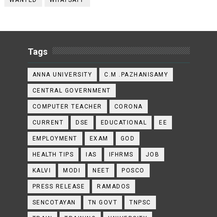
WANTED
WHATSAPP
Tags
ANNA UNIVERSITY
C.M .PAZHANISAMY
CENTRAL GOVERNMENT
COMPUTER TEACHER
CORONA
CURRENT
DSE
EDUCATIONAL
EE
EMPLOYMENT
EXAM
GOD
HEALTH TIPS
IAS
IFHRMS
JOB
KALVI
MODI
NEET
POSCO
PRESS RELEASE
RAMADOS
SENCOTAYAN
TN GOVT
TNPSC