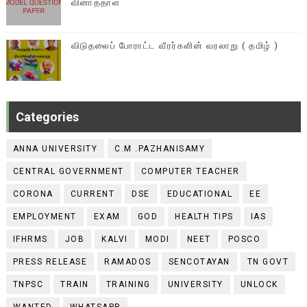
வினாத்தாள்
விடுதலைப் போராட்ட வீரர்களின் வரலாறு ( தமிழ் )
Categories
ANNA UNIVERSITY
C.M .PAZHANISAMY
CENTRAL GOVERNMENT
COMPUTER TEACHER
CORONA
CURRENT
DSE
EDUCATIONAL
EE
EMPLOYMENT
EXAM
GOD
HEALTH TIPS
IAS
IFHRMS
JOB
KALVI
MODI
NEET
POSCO
PRESS RELEASE
RAMADOS
SENCOTAYAN
TN GOVT
TNPSC
TRAIN
TRAINING
UNIVERSITY
UNLOCK