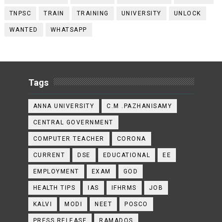
TNPSC
TRAIN
TRAINING
UNIVERSITY
UNLOCK
WANTED
WHATSAPP
Tags
ANNA UNIVERSITY
C.M .PAZHANISAMY
CENTRAL GOVERNMENT
COMPUTER TEACHER
CORONA
CURRENT
DSE
EDUCATIONAL
EE
EMPLOYMENT
EXAM
GOD
HEALTH TIPS
IAS
IFHRMS
JOB
KALVI
MODI
NEET
POSCO
PRESS RELEASE
RAMADOS