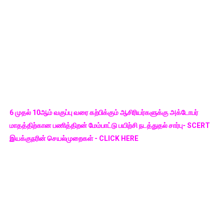
6 முதல் 10ஆம் வகுப்பு வரை கற்பிக்கும் ஆசிரியர்களுக்கு அக்டோபர்
மாதத்திற்கான பணித்திறன் மேம்பாட்டு பயிற்சி நடத்துதல் சார்பு- SCERT
இயக்குநரின் செயல்முறைகள் - CLICK HERE