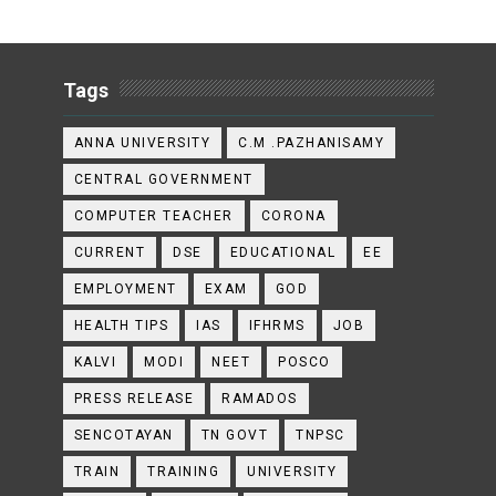
Tags
ANNA UNIVERSITY
C.M .PAZHANISAMY
CENTRAL GOVERNMENT
COMPUTER TEACHER
CORONA
CURRENT
DSE
EDUCATIONAL
EE
EMPLOYMENT
EXAM
GOD
HEALTH TIPS
IAS
IFHRMS
JOB
KALVI
MODI
NEET
POSCO
PRESS RELEASE
RAMADOS
SENCOTAYAN
TN GOVT
TNPSC
TRAIN
TRAINING
UNIVERSITY