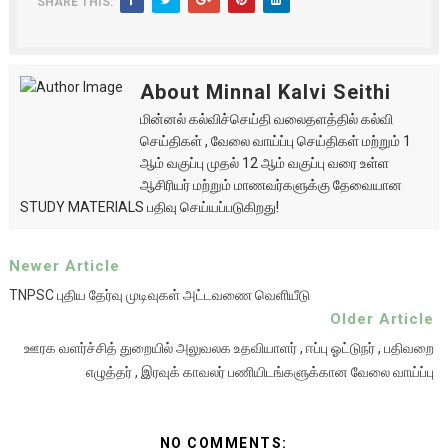
SHARE THIS:
About Minnal Kalvi Seithi
மின்னல் கல்விச்செய்தி வலைதளத்தில் கல்வி
செய்திகள் , வேலை வாய்ப்பு செய்திகள் மற்றும் 1
ஆம் வகுப்பு முதல் 12 ஆம் வகுப்பு வரை உள்ள
ஆசிரியர் மற்றும் மாணவர்களுக்கு தேவையான
STUDY MATERIALS பதிவு செய்யப்படுகிறது!
Newer Article
TNPSC புதிய தேர்வு முடிவுகள் அட்டவணை வெளியீடு
Older Article
ஊரக வளர்ச்சித் துறையில் அலுவலக உதவியாளர் , ஈப்பு ஓட்டுநர் , பதிவறை
எழுத்தர் , இரவுக் காவலர் பணியிடங்களுக்கான வேலை வாய்ப்பு
NO COMMENTS: