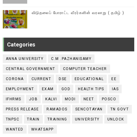
விடுதலைப் போராட்ட வீரர்களின் வரலாறு ( தமிழ் )
Categories
ANNA UNIVERSITY
C.M .PAZHANISAMY
CENTRAL GOVERNMENT
COMPUTER TEACHER
CORONA
CURRENT
DSE
EDUCATIONAL
EE
EMPLOYMENT
EXAM
GOD
HEALTH TIPS
IAS
IFHRMS
JOB
KALVI
MODI
NEET
POSCO
PRESS RELEASE
RAMADOS
SENCOTAYAN
TN GOVT
TNPSC
TRAIN
TRAINING
UNIVERSITY
UNLOCK
WANTED
WHATSAPP