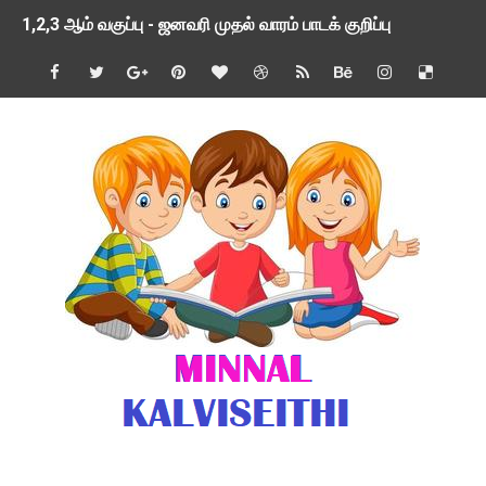
1,2,3 ஆம் வகுப்பு - ஜனவரி முதல் வாரம் பாடக் குறிப்பு
TNSED SCHOOLS APP UPDATED NEW VERSION
4 & 5 ஆம் வகுப்பிற்கான 3 ஆம் பருவ ( 2024 - 2025 ) ஆசிரியர
1,2,3 ஆம் வகுப்பிற்கான 3 ஆம் பருவ ( 2024 - 2025 ) ஆசிரியர
1 முதல் 5 ஆம் வகுப்பு இரண்டாம் பருவத் தொகுத்தறி மதிப்பெண்க
பள்ளிக்கல்வித்துறை - அனைத்து வகை ஆசிரியர் மற்றும் ஆசிரியர்
மணற்கேணி செயலி பயன்பாடு- SMC கூட்டங்கள் - ஒன்றியந்தோறும்
TNPSC - முந்தைய ஆண்டு வினாக்கள் - ஊர்ப் பெயர்களின் மரூஉ
ஓட்டுநர் பணிக்கு விண்ணப்பங்கள் வரவேற்பு ( டிசம்பர் 25 )
இரண்டாம் பருவத்தேர்வு தொகுத்தறி மதிப்பீட்டில் மாணவர்கள் ப