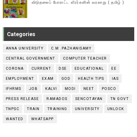
விடுதலைப் போராட்ட வீரர்களின் வரலாறு ( தமிழ் )
Categories
ANNA UNIVERSITY
C.M .PAZHANISAMY
CENTRAL GOVERNMENT
COMPUTER TEACHER
CORONA
CURRENT
DSE
EDUCATIONAL
EE
EMPLOYMENT
EXAM
GOD
HEALTH TIPS
IAS
IFHRMS
JOB
KALVI
MODI
NEET
POSCO
PRESS RELEASE
RAMADOS
SENCOTAYAN
TN GOVT
TNPSC
TRAIN
TRAINING
UNIVERSITY
UNLOCK
WANTED
WHATSAPP