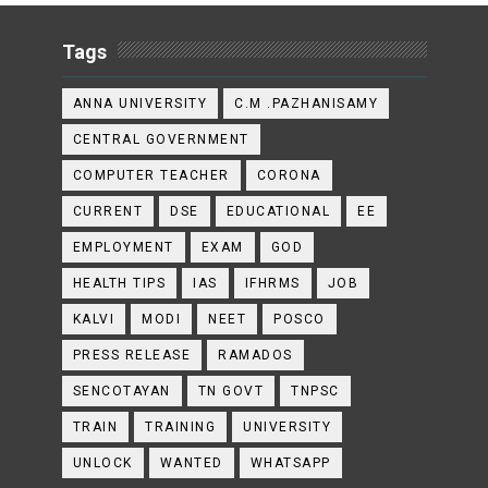
Tags
ANNA UNIVERSITY
C.M .PAZHANISAMY
CENTRAL GOVERNMENT
COMPUTER TEACHER
CORONA
CURRENT
DSE
EDUCATIONAL
EE
EMPLOYMENT
EXAM
GOD
HEALTH TIPS
IAS
IFHRMS
JOB
KALVI
MODI
NEET
POSCO
PRESS RELEASE
RAMADOS
SENCOTAYAN
TN GOVT
TNPSC
TRAIN
TRAINING
UNIVERSITY
UNLOCK
WANTED
WHATSAPP