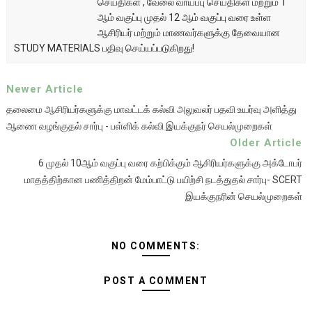
செய்திகள் , வேலை வாய்ப்பு செய்திகள் மற்றும் 1
ஆம் வகுப்பு முதல் 12 ஆம் வகுப்பு வரை உள்ள
ஆசிரியர் மற்றும் மாணவர்களுக்கு தேவையான
STUDY MATERIALS பதிவு செய்யப்படுகிறது!
Newer Article
தலைமை ஆசிரியர்களுக்கு மாவட்டக் கல்வி அலுவலர் பதவி உயர்வு அளித்து
ஆணை வழங்குதல் சார்பு - பள்ளிக் கல்வி இயக்குநர் செயல்முறைகள்
Older Article
6 முதல் 10ஆம் வகுப்பு வரை கற்பிக்கும் ஆசிரியர்களுக்கு அக்டோபர்
மாதத்திற்கான பணித்திறன் மேம்பாட்டு பயிற்சி நடத்துதல் சார்பு- SCERT
இயக்குநரின் செயல்முறைகள்
NO COMMENTS:
POST A COMMENT