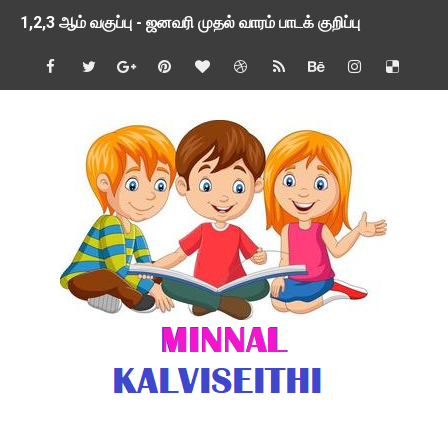
1,2,3 ஆம் வகுப்பு - ஜனவரி முதல் வாரம் பாடக் குறிப்பு
TNSED SCHOOLS APP UPDATED NEW VERSION
4 & 5 ஆம் வகுப்பிற்கான 3 ஆம் பருவ ( 2024 - 2025 ) ஆசிரியர
1,2,3 ஆம் வகுப்பிற்கான 3 ஆம் பருவ ( 2024 - 2025 ) ஆசிரியர
1 முதல் 5 ஆம் வகுப்பு இரண்டாம் பருவத் தொகுத்தறி மதிப்பெண்க
பள்ளிக்கல்வித்துறை - அனைத்து வகை ஆசிரியர் மற்றும் ஆசிரியர்
மணற்கேணி செயலி பயன்பாடு- SMC கூட்டங்கள் - ஒன்றியந்தோறும்
TNPSC - முந்தைய ஆண்டு வினாக்கள் - ஊர்ப் பெயர்களின் மரூஉ
ஓட்டுநர் பணிக்கு விண்ணப்பங்கள் வரவேற்பு ( டிசம்பர் 25 )
இரண்டாம் பருவத்தேர்வு தொகுத்தறி மதிப்பீட்டில் மாணவர்கள் ப