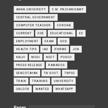
ANNA UNIVERSITY
C.M .PAZHANISAMY
CENTRAL GOVERNMENT
COMPUTER TEACHER
CORONA
CURRENT
DSE
EDUCATIONAL
EE
EMPLOYMENT
EXAM
GOD
HEALTH TIPS
IAS
IFHRMS
JOB
KALVI
MODI
NEET
POSCO
PRESS RELEASE
RAMADOS
SENCOTAYAN
TN GOVT
TNPSC
TRAIN
TRAINING
UNIVERSITY
UNLOCK
WANTED
WHATSAPP
Pages