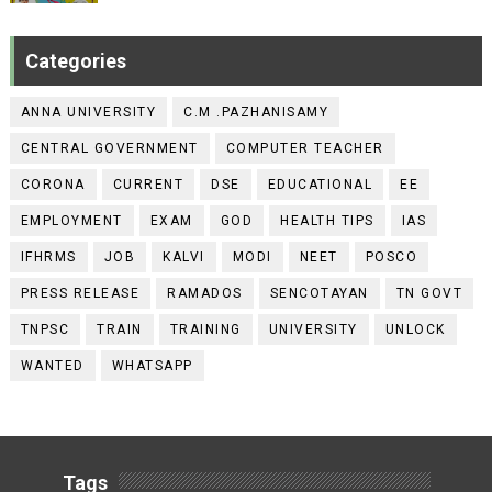
Categories
ANNA UNIVERSITY
C.M .PAZHANISAMY
CENTRAL GOVERNMENT
COMPUTER TEACHER
CORONA
CURRENT
DSE
EDUCATIONAL
EE
EMPLOYMENT
EXAM
GOD
HEALTH TIPS
IAS
IFHRMS
JOB
KALVI
MODI
NEET
POSCO
PRESS RELEASE
RAMADOS
SENCOTAYAN
TN GOVT
TNPSC
TRAIN
TRAINING
UNIVERSITY
UNLOCK
WANTED
WHATSAPP
Tags